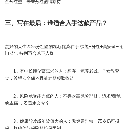
金分红型，未来分红值得期待
三
、写在最后：谁适合入手这款产品？
2025
“
+
+
+
蛮好的人生
分红险的核心优势在于
快返
分红
高安全
低
”
门槛
，特别适合以下人群：
1．
有中长期储蓄需求的人：想存一笔养老钱、子女教育
金，希望安全保本且能定期领取收益
2．
“
风险承受能力低的人：不喜欢高风险理财，追求
稳稳
”
的幸福
，看重本金安全
3．
75
健康异常或年龄偏大的人：无健康告知、
岁仍可投
保，打破传统保险的投保限制