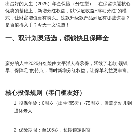
2025
出蛮好的人生（
）年金保险（分红型），在保留快返核心
“
+
”
优势的基础上，新增分红权益，以
保底收益
浮动分红
的模
式，让财富增值更有盼头。这款升级款产品到底有哪些惊喜？
是否值得入手？今天一文说透！
一、双计划灵活选，领钱快且保障全
2025
“
蛮好的人生
分红险由太平洋人寿承保，延续了老款
领钱
”
早、保障足
的特点，同时新增分红权益，让保单利益更丰富。
核心投保规则（零门槛友好）
1.
0
5
-75
投保年龄：
周岁（出生满
天）
周岁，覆盖婴幼儿到
退休老人
2.
105
保险期限：至
岁，长期锁定财富