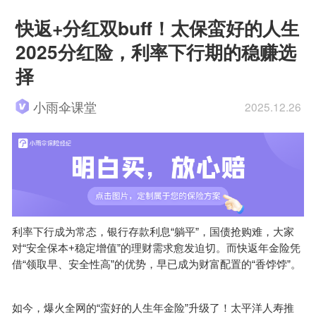
快返+分红双buff！太保蛮好的人生
2025分红险，利率下行期的稳赚选
择
小雨伞课堂
2025.12.26
“
”
利率下行成为常态，银行存款利息
躺平
，国债抢购难，大家
“
+
”
对
安全保本
稳定增值
的理财需求愈发迫切。而快返年金险凭
“
”
“
”
借
领取早、安全性高
的优势，早已成为财富配置的
香饽饽
。
“
”
如今，爆火全网的
蛮好的人生年金险
升级了！太平洋人寿推