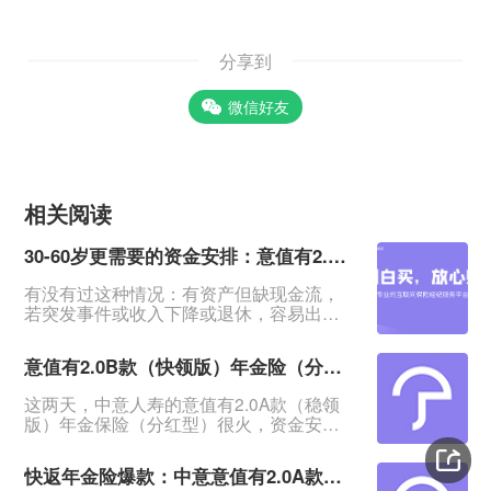
分享到
微信好友
相关阅读
30-60岁更需要的资金安排：意值有2.0B款（快领版）分红年金险
有没有过这种情况：有资产但缺现金流，
若突发事件或收入下降或退休，容易出现
资金断裂导致事情无法进行，甚至影响生
活。&nbsp;一笔安全的、能提供持续现金
意值有2.0B款（快领版）年金险（分红型）相比A款有哪些优势？
流、在急需用钱时又能无损失拿回的资
金，在这时候就显得特别重要。&nbsp;中
这两天，中意人寿的意值有2.0A款（稳领
意意值有2.0B款（快领版）年金保险（分
版）年金保险（分红型）很火，资金安
红型）：回血快、返钱快、资金安全，提
全、领钱又快又稳，很适合存钱。发现这
供终身稳定现金流，是低利率时代很多人
个系列还有个B款（快领版）：这款有哪些
更需要的资金规划。&n
快返年金险爆款：中意意值有2.0A款年金保险（分红型）来了
保障？与A款有哪些区别？今日就来测一测