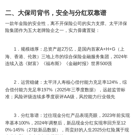
二
、大保司背书，安全与分红双靠谱
一款年金险的安全性，离不开保险公司的实力支撑。太平洋保
险集团作为五大老牌险企之一，实力毋庸置疑：
1．
2
A+H+G
规模雄厚：总资产超
万亿，是国内首家
（上
2024
海、香港、伦敦）三地上市的综合保险金融服务集团，
年
500
连续入选《财富》《福布斯》《金融时报》世界
强
2．
124%
运营稳健：太平洋人寿核心偿付能力充足率
，综
197%
2025
合偿付能力充足率
（
年三季度数据），远超监管标
AA
准；风险评级连续多季度获评
级，风控能力行业领先
3．
2023
分红靠谱：过往现金分红产品表现亮眼，
年前实现
100%
2024
12
率基本
，
年调整后，新品现金分红实现率回升至
0%-145%
27
2025
（
款新品数据），而蛮好的人生
分红险属于现