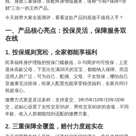
“
+
+
残、身故三重保障，搭配终身增值服务，堪称
节税
保障
理
”
财
三合一的王炸产品。
今天就带大家全面测评，看看这款产品到底值不值得入手？
一、产品核心亮点：投保灵活，保障服务双
在线
1.
投保规则宽松，全家都能享福利
0-70
民享福终身护理险的投保门槛极低，
周岁均可投保，上至
28
退休高龄父母，下至出生满
天的宝宝，都能纳入保障。而且
适用人群广泛，可为自己、配偶、父母、子女投保，哪怕自己
亚健康无法投保，给家人配置也能享受税优福利，全家共同计
税超省心。
3
/5
/10
/15
/20
缴费方式更是灵活多样，支持趸交、
年
年
年
年
年
55
60
交，还贴心设置了女性交至
岁、男性交至
岁的选项，不同
年龄、收入人群都能找到适配的缴费方案。
2.
三重保障全覆盖，赔付力度超实在