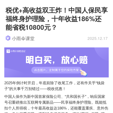
税优+高收益双王炸！中国人保民享
福终身护理险，十年收益186%还
能省税10800元？
小雨伞课堂
2025.12.17
2025
“
年倒计时开启，年底前除了收尾工作，还有件关乎
钱袋
”
——
子
的大事千万别错过
税收优惠！
“
”
中国人保作为新中国首家保险公司、
共和国长子
，响应国家
——
号召重磅推出互联网专属新品
民享福终身护理险。既能抵
186%
扣个人所得税，十年最高收益达
，还能覆盖重疾、意外伤