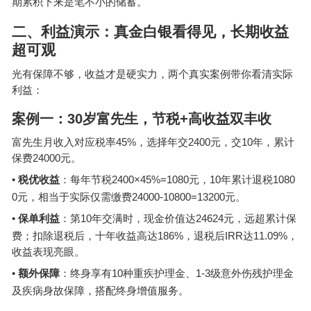
期累积下来是笔不小的
储蓄
。
二、利益演示：真金白银看得见，长期收益
超可观
光有保障不够，收益才是硬实力，两个真实案例带你看清实际
利益：
案例一：
30
岁富先生，节税
+
高收益双丰收
45%
2400
10
富先生月收入对应税率
，选择年交
元，交
年，累计
24000
保费
元。
•
2400×45%=1080
10
1080
税优收益
：每年节税
元，
年累计退税
0
24000-10800=13200
元，相当于实际仅需缴费
元。
•
10
24624
保单利益
：第
年交满时，现金价值达
元，远超累计保
186%
IRR
11.09%
费；扣除退税后，十年收益高达
，退税后
达
，
收益表现亮眼。
•
10
1-3
额外保障
：终身享有
种重疾护理金、
级意外伤残护理金
及疾病身故保障，搭配终身增值服务。