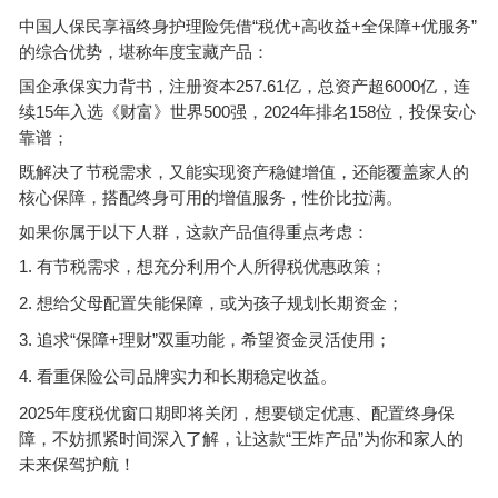
“
+
+
+
”
中国人保民享福终身护理险凭借
税优
高收益
全保障
优服务
的综合优势，堪称年度宝藏产品：
257.61
6000
国企承保实力背书，注册资本
亿，总资产超
亿，连
15
500
2024
158
续
年入选《财富》世界
强，
年排名
位，投保安心
靠谱；
既解决了节税需求，又能实现资产稳健增值，还能覆盖家人的
核心保障，搭配终身可用的增值服务，性价比拉满。
如果你属于以下人群，这款产品值得重点考虑：
1.
有节税需求，想充分利用个人所得税优惠政策；
2.
想给父母配置失能保障，或为孩子规划长期资金；
3.
“
+
”
追求
保障
理财
双重功能，希望资金灵活使用；
4.
看重保险公司品牌实力和长期稳定收益。
2025
年度税优窗口期即将关闭，想要锁定优惠、配置终身保
“
”
障，不妨抓紧时间深入了解，让这款
王炸产品
为你和家人的
未来保驾护航！