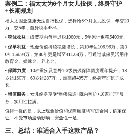
案例二：福太太为
6
个月女儿投保，终身守护
+
长期规划
6
20
福太太因亚健康无法自行投保，选择给
个月女儿投保，年交
5
45%
万，交
年，自身税率
。
•
1080
5
5400
税优收益
：缴费期内每年退税
元，
年累计退税
元。
•
10
106.96
3
保单利益
：现金价值持续稳健增长，第
年达
万，第
0
158.94
80
411.68
年
万，第
年更是增至
万，可通过减保灵活用作
教育金、婚嫁金、养老金。
•
10
1-3
18
保障力度
：
种重疾及意外
级伤残保障额度逐年提升，
160
60
287
+
495
岁达
万，
岁达
万
，最高超
万，终身守护孩子成
长。
•
“
+
+
”
增值服务
：女儿终身享受
重疾绿通
院内照护
居家护理
服
务，实用性拉满。
值得一提的是，以上现金价值和保障额度均写进合同，确定保
证，不受市场波动影响，安全性十足。
三、总结：谁适合入手这款产品？