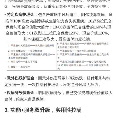
产品保障聚焦核心风险，涵盖特定疾病护理金、意外伤残护理
金、疾病身故保险金，从重疾到意外再到身故，全方位守护：
•
特定疾病护理金
：包含严重脑中风后遗症、阿尔茨海默病、瘫
10
18
痪等
种高发功能障碍或生活能力丧失类重疾。
岁前按已交
18-60
160%
保费与现金价值取大赔付；
岁赔付已交保费的
与现
61
120%
120%
金价值取大；
岁及以上按已交保费
、现金价值
、
基本保额三者取大，最高赔付力度拉满。
•
1-3
意外伤残护理金
：因意外伤害导致
级伤残，赔付规则与特
定疾病一致，一次性给付护理金，应对意外风险无压力。
•
疾病身故保险金
：若因疾病身故，按已交保费与现金价值取大
赔付，给家人留足保障。
3.
功能
+
服务双升级，实用性拉满