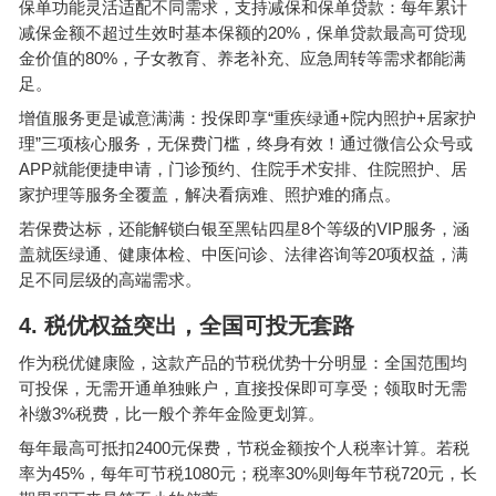
保单功能灵活适配不同需求，支持减保和保单贷款：每年累计
20%
减保金额不超过生效时基本保额的
，保单贷款最高可贷现
80%
金价值的
，子女教育、养老补充、应急周转等需求都能满
足。
“
+
+
增值服务更是诚意满满：投保即享
重疾绿通
院内照护
居家护
”
理
三项核心服务，无保费门槛，终身有效！通过微信公众号或
APP
就能便捷申请，门诊预约、住院手术安排、住院照护、居
家护理等服务全覆盖，解决看病难、照护难的痛点。
8
VIP
若保费达标，还能解锁白银至黑钻四星
个等级的
服务，涵
20
盖就医绿通、健康体检、中医问诊、法律咨询等
项权益，满
足不同层级的高端需求。
4.
税优权益突出，全国可投无套路
作为税优健康险，这款产品的节税优势十分明显：全国范围均
可投保，无需开通单独账户，直接投保即可享受；领取时无需
3%
补缴
税费，比一般个养年金险更划算。
2400
每年最高可抵扣
元保费，节税金额按个人税率计算。若税
45%
1080
30%
720
率为
，每年可节税
元；税率
则每年节税
元，长