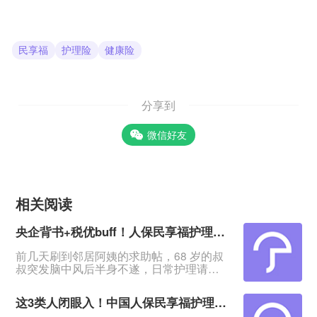
民享福
护理险
健康险
分享到
微信好友
相关阅读
央企背书+税优buff！人保民享福护理险测评：70岁能投，健康告知仅2条，闭眼冲不亏？
前几天刷到邻居阿姨的求助帖，68 岁的叔
叔突发脑中风后半身不遂，日常护理请护
工每月要 8000 多，积蓄很快见了底。评
论区里不少人感慨：“老了最怕失能，自己
这3类人闭眼入！中国人保民享福护理险，节税+增值+失能保障全拿捏
遭罪还拖垮家人”“想给父母买保障，要么年