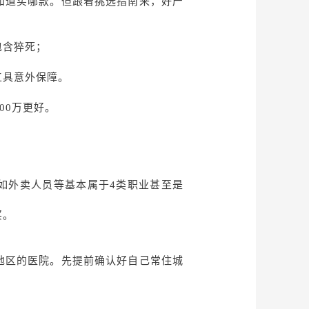
知道买哪款。但跟着挑选指南来，好产
包含猝死；
工具意外保障。
100万更好。
如外卖人员等基本属于
4类职业
甚至是
买。
地区的医院。先提前确认好自己常住城