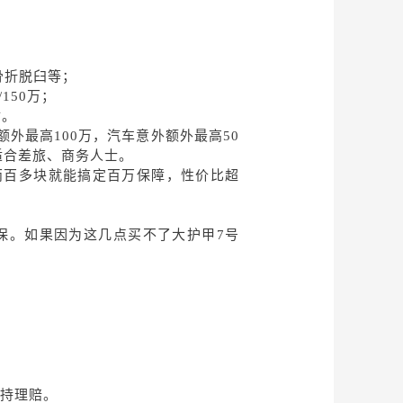
骨折脱臼等；
/150万；
付。
船额外最高100万，汽车意外额外最高50
适合差旅、商务人士。
元。两百多块就能搞定百万保障，性价比超
保。如果因为这几点买不了大护甲
7号
持理赔
。