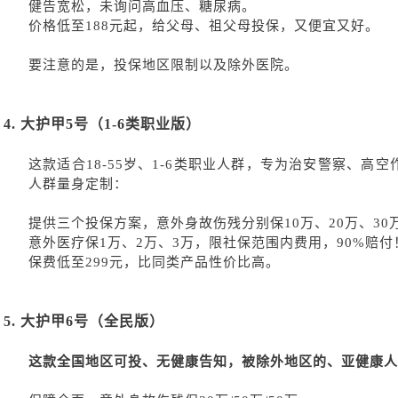
健告宽松，未询问高血压、糖尿病。
价格低至
188元起，给父母、祖父母投保，又便宜又好。
要注意的是，投保地区限制以及除外医院。
4.
大护甲
5号（1-6类职业版）
这款适合
18-55岁、1-6类职业人群，专为治安警察、
人群量身定制：
提供三个投保方案，意外身故伤残分别保
10万、20万、30
意外医疗保
1万、2万、3万，限社保范围
内
费用，
90%赔付
保费低至
299元，比同类产品性价比高。
5.
大护甲
6号（全民版）
这款全国地区可投、无健康告知，被除外地区的、亚健康人