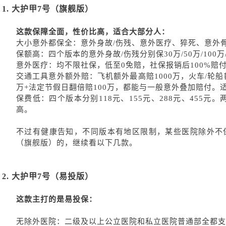
1.
大护甲
7号（旗舰版）
这款保障全面，性价比高，适合大部分人：
大小意外都保全：意外身故
/伤残、意外医疗、猝死、意外
保额高：四个版本的意外身故
/伤残分别保30万/50万/100万
意外医疗：均不限社保，低至
0免赔，社保
报销
后
100%赔
交通工具意外额外赔：飞机额外最高赔
1000万，火车/轮
万+法定节假日翻倍赔100万，都能与一般意外叠加赔付。
保费低：四个版本分别
118元、155元、288元、455
高。
不过有健康告知，不同版本有地区限制，某些医院除外不
（旗舰版）的，继续看以下几款。
2.
大护甲
7号（易投版）
这款主打的是易投保：
无除外医院
：
二级及以上公立医院和私立医院普通部全都支