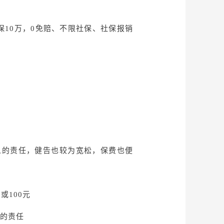
疗保10万，0免赔、不限社保、社保
报销
年人的责任，健告也较为宽松，保费也便
或100元
的责任