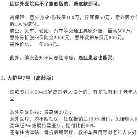
因除外医院买不了旗舰版的，选这款即可。
高保障：意外身故
/伤残保100万，猝死保50万，意外医
后
100%赔付。
航空、火车、轮船、汽车等交通工具额外赔，最高
500万。
意外骨折脱臼保险金
2000元，意外救护车费用800元。
高性价比，一年
366元。
此外，健康告知不问恶性肿瘤，
癌症患者也能买
。
3.
大护甲
7号（高龄版）
这款专门为
50-85岁高龄老人设计的，有多项有利于老
宜：
意外身故伤残：最高保
20万；
意外医疗：均不限社保，社保报销后
100%赔付，免赔额为0
豪华版
Pro拓展特需医疗，赔付比例60%
还有住院津贴、骨折后期医疗、救护车费用等对老年人友好