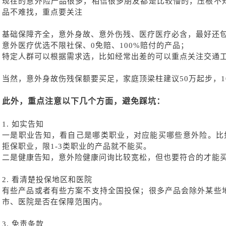
现在的意外险产品很多，相信很多朋友都是比较懵的，压根不
品不难找，重点要关注
基础保障齐全，意外身故、意外伤残、医疗医疗必含，最好还
意外医疗优选不限社保、
0免赔、100%赔付的产品；
特定人群可以根据需求选，比如经常出差的可以重点关注交通
当然，意外身故伤残保额要买足，家庭顶梁柱建议
50万起步，
此外，重点注意以下几个方面，避免踩坑：
1.
如实告知
一是职业告知，看自己是哪类职业，对应能买哪些意外险。比
拒保
职业
，限
1-3类职业的产品就不能买。
二是健康告知，意外险健康问询比较宽松，但也要符合的才能
2.
看清楚投保地区和医院
有些产品或者有些方案不支持全国投保；很多产品会除外某些
市、医院是否在保障范围内。
3.
免责条款