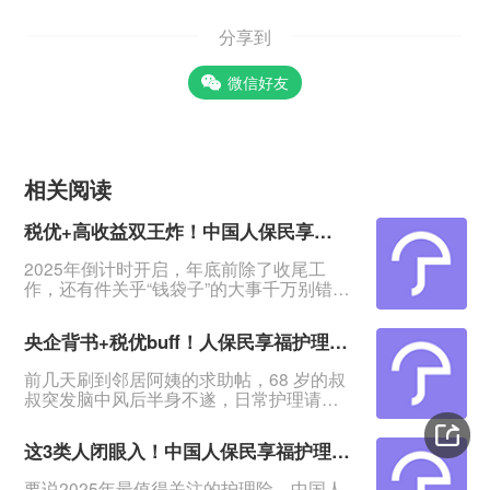
分享到
微信好友
相关阅读
税优+高收益双王炸！中国人保民享福终身护理险，十年收益186%还能省税10800元？
2025年倒计时开启，年底前除了收尾工
作，还有件关乎“钱袋子”的大事千万别错过
——税收优惠！中国人保作为新中国首家
保险公司、“共和国长子”，响应国家号召重
央企背书+税优buff！人保民享福护理险测评：70岁能投，健康告知仅2条，闭眼冲不亏？
磅推出互联网专属新品——民享福终身护
理险。既能抵扣个人所得税，十年最高收
前几天刷到邻居阿姨的求助帖，68 岁的叔
益达186%，还能覆盖重疾、意外伤残、身
叔突发脑中风后半身不遂，日常护理请护
故三重保障，搭配终身增值服务，堪称“节
工每月要 8000 多，积蓄很快见了底。评
税+保障+理财”三合一的王炸产品。今天就
论区里不少人感慨：“老了最怕失能，自己
带大家全面测评，
这3类人闭眼入！中国人保民享福护理险，节税+增值+失能保障全拿捏
遭罪还拖垮家人”“想给父母买保障，要么年
龄超了，要么健康告知过不了”。其实这类
要说2025年最值得关注的护理险，中国人