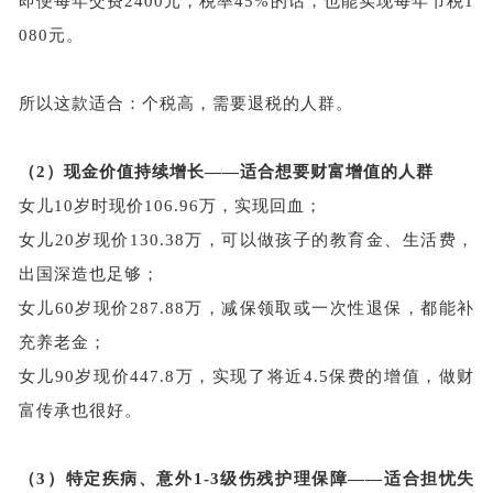
即便每年交费
2400元，税率45%的话，也能实现每年节税1
080元。
所以这款适合：个税高，需要退税的人群。
（2）
现金价值持续增长——适合想要财富增值的人群
女儿
10岁时现价106.96万，实现回血；
女儿
20岁现价130.38万，可以做孩子的教育金、生活费，
出国深造也足够；
女儿
60岁现价287.88万，减保领取或一次性退保，都能补
充养老金；
女儿
90岁现价447.8万，实现了将近4.5保费的增值，做财
富传承也很好。
（3）
特定疾病、意外1-3级伤残护理保障——适合担忧失