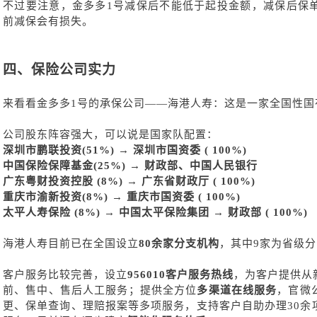
不过要注意，金多多
1号减保后不能低于起投金额，减保后保
前减保会有损失。
四、
保险公司实力
来看看金多多
1号的承保公司——海港人寿：这是一家全国性国
公司股东阵容强大，可以说是国家队配置：
深圳市鹏联投资
(51%) →
深圳市国资委
( 100%)
中国保险保障基金
(25%) → 财政部
、
中国人民银行
广东粤财投资控股
(8%) →
广东省财政厅
( 100%)
重庆市渝新投资
(8%) →
重庆市国资委
( 100%)
太平人寿保险
(8%) →
中国太平保险集团
→
财政部
( 100%)
海港人寿目前已在全国设立
80余家分支机构
，其中
9家为省级
客户服务比较完善，设立
956010客户服务热线
，为客户提供从
前、售中、售后人工服务；提供全方位
多渠道在线服务
，官微
更、保单查询、理赔报案等多项服务，支持客户自助办理
30