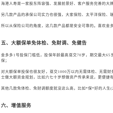
海港人寿是一家股东阵容强、发展前景好、客户服务完善的大
另几款产品的承保公司实力也很强，大家保险、太平洋保险、
所以从保险公司的角度，这几款产品都是安全可靠的。喜欢金
五、
大额保单免体检、免财调、免健告
金多多
1号投保门槛低，投保年龄最高趸交70岁，期交最大6
保；
对大额保单投保也很友好，趸交
1000万以内无需体检、无需
士做大额资金规划，比如六七十岁想做资产传承来说，更便捷
其他几款免体检、免财调额度就没这么高，比如
*保*好的人生(
六、
增值服务