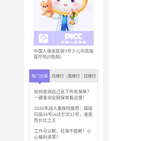
中国人保金医保3号少儿中高端
医疗险(0免赔)
热门文章
月排行
周排行
日排行
如何查询自己名下所有保单？
一键查询全网保单看这里！
2026年成人重疾险推荐：超级
玛丽16号vs达尔文12号，谁是
性价比之王
工作可以断，社保不能断！小
心福利清零！