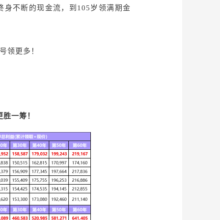
几乎终身不断的现金流，到105岁领满期金
1号领更多！
更胜一筹！