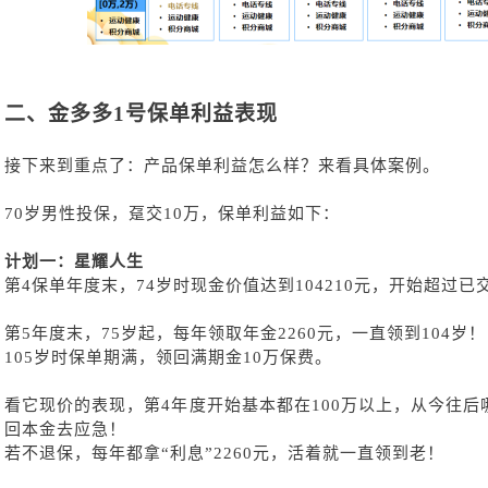
二、
金多多
1号保单利益表现
接下来到重点了：产品保单利益怎么样？来看具体案例。
70岁男性投保，趸交10万，保单利益如下：
计划一：星耀人生
第
4保单年度末，74岁时现金价值达到104210元，开始超过
第
5年度末，75岁起，每年领取年金2260元，一直领到104岁！
105岁时保单期满，领回满期金10万保费。
看它现价的表现，第
4年度开始基本都在100万以上，从今往
回本金去应急！
若不退保，每年都拿
“利息”2260元，活着就一直领到老！