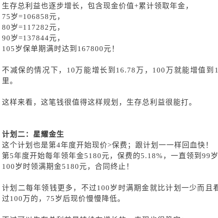
生存总利益也逐步增长，包含现金价值
+累计领取年金，
75岁=106858元，
80岁=117282元，
90岁=137844元，
105岁保单期满时达到167800元！
不减保的情况下，
10万能增长到16.78万，100万就能增值
里。
这样来看，这笔钱很值得这样规划，生存总利益很能打。
计划二：星耀金生
这个计划也是第
4年度开始现价>保费；跟计划一一样回血快！
第
5年度开始每年领年金5180元，保费的5.18%，一直领到99
100岁时领满期金5180元，合同终止！
计划二每年领钱更多，不过
100岁时满期金就比计划一少而
过100万的，75岁后现价慢慢降低。