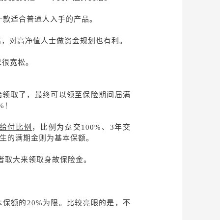
一款适合普通人入手的产品。
挺高，对高净值人士做资金规划也有利。
求很宽松。
。
始领取了，最终可以领至保险期间届满
%！
*给付比例
，比例为趸交
100%、3年交
金生的满期金则为基本保额。
者取大来领取身故保险金。
保额的20%为限。比较亮眼的是，不