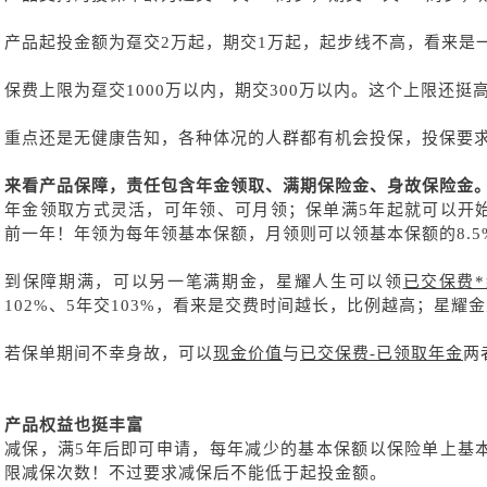
产品起投金额为趸交
2万起，期交1万起，起步线不高，看来是
保费上限为趸交
1000万以内，期交300万以内。这个上限还
重点还是无健康告知，各种体况的人群都有机会投保，投保要
来看产品保障，责任包含年金领取、满期保险金、身故保险金
年金领取方式灵活，可年领、可月领；保单满
5年起就可以开
前一年！年领为每年领基本保额，月领则可以领基本保额的8.5
到保障期满，可以另一笔满期金，星耀人生可以领
已交保费
102%、5年交103%，看来是交费时间越长，比例越高；星耀
若保单期间不幸身故，可以
现金价值
与
已交保费
-已领取年金
两
产品权益也挺丰富
减保，满
5年后即可申请，每年减少的基本保额以保险单上基本
限减保次数！不过要求减保后不能低于起投金额。