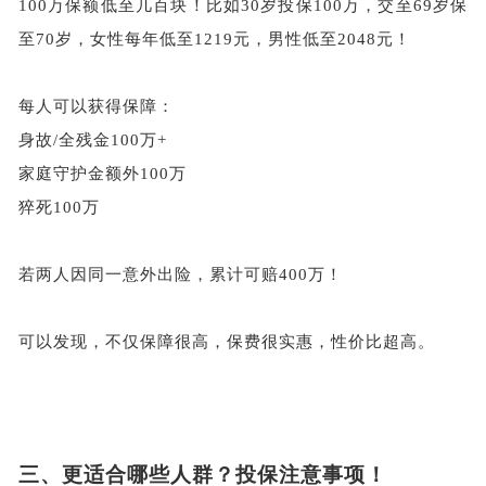
100万保额低至几百块！比如30岁投保100万，交至69岁保
至70岁
，女性每年低至
1219
元，男性低至
2048
元！
每人可以获得保障：
身故
/全残金100万+
家庭守护金额外
100万
猝死
100万
若两人因同一意外出险，累计可赔
400万！
可以发现，不仅保障很高，保费很实惠，性价比超高。
三、
更适合哪些人群？投保注意事项！