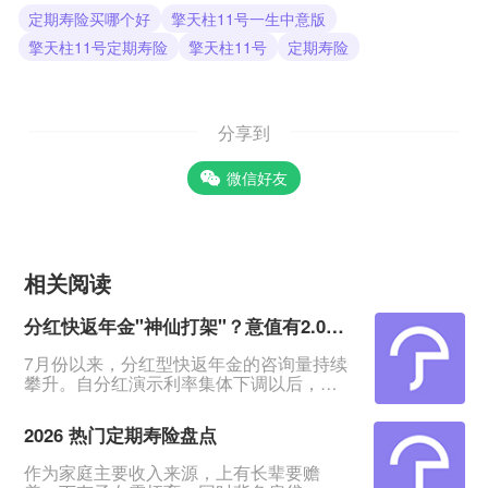
定期寿险买哪个好
擎天柱11号一生中意版
擎天柱11号定期寿险
擎天柱11号
定期寿险
分享到
微信好友
相关阅读
分红快返年金"神仙打架"？意值有2.0深度测评！
7月份以来，分红型快返年金的咨询量持续
攀升。自分红演示利率集体下调以后，相
比于分红增额寿险含分红远端IRR约
2.9%、30年IRR约2.6%的表现，快返年金
2026 热门定期寿险盘点
从第5年末起就能领约3%的年金及红利，
能更能快速抓住客户的眼球。&nbsp;在整
作为家庭主要收入来源，上有长辈要赡
体热度上升的同时，各家保险公司也纷纷