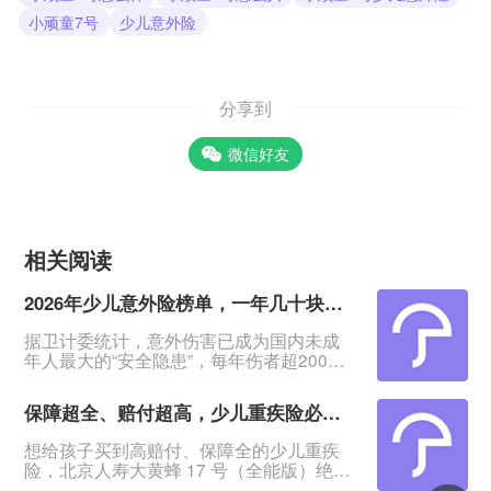
小顽童7号
少儿意外险
分享到
微信好友
相关阅读
2026年少儿意外险榜单，一年几十块搞定孩子意外保障
据卫计委统计，意外伤害已成为国内未成
年人最大的“安全隐患”，每年伤者超2000
万人！&nbsp;意外无法预料、无法阻挡，
怎么保护孩子？&nbsp;其实一份几十块钱
保障超全、赔付超高，少儿重疾险必看大黄蜂17号（全能版）
一年的意外险，就能报销孩子意外医疗
费，还提供意外身故/伤残赔付，给孩子一
想给孩子买到高赔付、保障全的少儿重疾
份确定保障。&nbsp;今日这2款意外险，低
险，北京人寿大黄蜂 17 号（全能版）绝对
至一年78元起，保障覆盖孩子大小意外风
是绕不开的王牌产品！它不仅覆盖轻中重