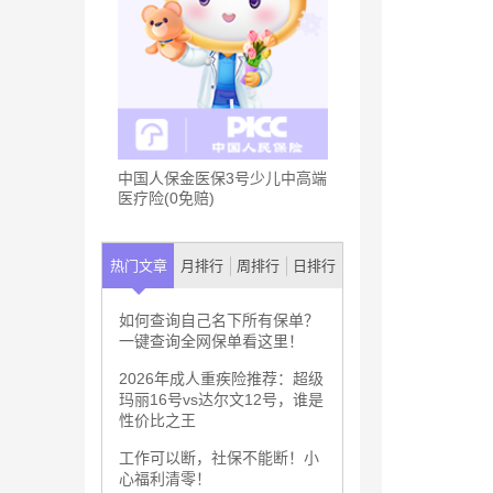
中国人保金医保3号少儿中高端
医疗险(0免赔)
热门文章
月排行
周排行
日排行
如何查询自己名下所有保单？
一键查询全网保单看这里！
2026年成人重疾险推荐：超级
玛丽16号vs达尔文12号，谁是
性价比之王
工作可以断，社保不能断！小
心福利清零！