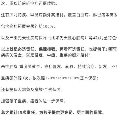
次，重疾赔后轻中症还继续赔。
还有少儿特疾、罕见病额外高赔付，覆盖白血病、淋巴瘤等高
包含癌症拓展金额外赔
100%，
以及严重先天性疾病保障（比如先天性心脏病）等
4项儿童特色
以上就是必选责任，保障很强。再看可选责任，也提供了
5项可
疾病关爱金，就是轻症、中症、重疾的额外赔付；
恶性肿瘤
-重度关爱金，癌症复发、转移、持续治疗、新发，不
重疾额外赔
3次，依次赔120%/140%/160%基本保额；
还有投保人豁免及身故
/全残保障。
加强孩子重疾、癌症的进一步保障。
总之累计
15项责任，为孩子提供更充足、更全面的保障。