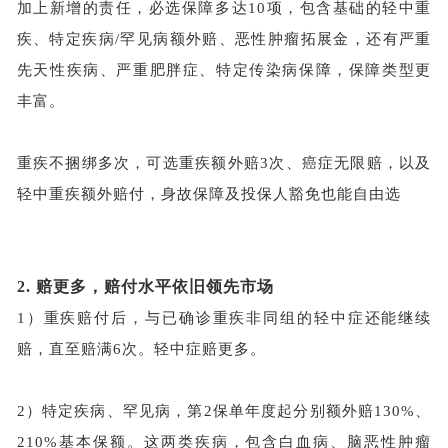
加上新增的责任，必选保障多达
10项，包含基础的轻中重
疾、特定疾病/罕见病额外赔、恶性肿瘤拓展金，还有严重
先天性疾病、严重肥胖症、特定传染病保障，保障类型更
丰富。
重疾不捆绑多次，可选重疾额外赔
3次、癌症无限赔，以及
轻中重疾额外赔付，身故保障及投保人豁免也能自由选
2.
赔更多，赔付水平依旧领先市场
1）
重疾赔付后，与已确诊重疾非同组的轻中症还能继续
赔，直至赔满
6次。轻中症赔更多。
2）
特定疾病、罕见病，第
2保单年度起分别额外赔130%、
210%基本保额。这两类疾病，包含白血病、脑恶性肿瘤