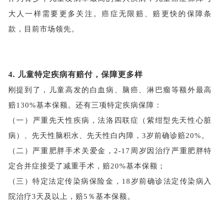
大人一样需要更多关注。癌症无限赔、赔更快的保障条
款，目前市场领先。
4.
儿童特定疾病
有赔付，保障更多样
刚提到了，儿童高发的白血病、脑癌、淋巴瘤等额外最高
赔
130%
基本保额
。还有
三
项特定疾病
保障：
（一）严重先天性疾病，法洛四联症
（紫绀型先天性心脏
病）
、先天性脑积水、先天性白内障，
3岁前确诊赔20%
。
（二）严重肥胖手术关爱金
，
2-17周岁因治疗严重肥胖特
定合并症接受了减重手术，赔
20%
基本保额；
（
三
）特定法定传染病保险金
，
18岁前确诊法定传染病入
院治疗3天及以上，赔
5％
基本保额。