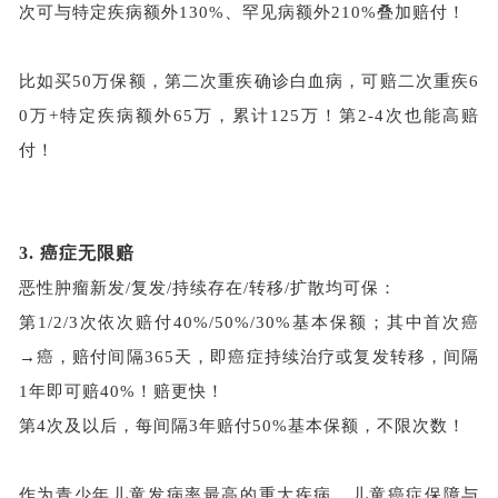
次可与特定疾病额外130%、罕见病额外210%叠加赔付！
比如买
50万保额，第二次重疾确诊白血病，可赔二次重疾6
0万+特定疾病额外65万，累计125万！第2-4次也能高赔
付！
3.
癌症无限赔
恶性肿瘤新发
/复发/持续存在/转移/扩散均可保
：
第
1/2/3次依次赔付40%/50%/30%基本保额
；其中首次
癌
→癌，
赔付
间隔
365天，
即癌症持续治疗或复发转移，间隔
1年即可赔40%！赔更快！
第
4次及以后，每间隔3年赔付50%基本保额，不限次数
！
作为青少年儿童发病率最高的重大疾病，儿童癌症保障与