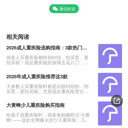
微信好友
相关阅读
2026成人重疾险选购指南：3款热门产品全面测评
很多人买重疾险都特别纠结，怕买贵、更
怕买错！现在重疾险的保障五花八门，条
款又多又绕，普通人根本看不出好坏。我
专门对比整理了2026年市面上口碑、性价
2026年成人重疾险推荐这3款
比都靠前的3款成人重疾险，不管你是预算
有限、身体健康，还是身体有点小异常、
大多数人买重疾险时都是比较纠结的，怕
不好投保，都能从中挑到合适的。&nbsp;
买贵，更怕买错。尤其现在重疾险责任越
一、君龙超级玛丽16号Pro：普通人首选，
来越多，看得人眼花缭乱。&nbsp;经过对
赔得多、价格还划算超级玛丽系列一直是
比整理，给大家挑出成人重疾险榜单前列
重疾险里的性价比王
大黄蜂少儿重疾险购买指南
的3款产品，适合各种预算、不同身体状况
的人群。&nbsp;如果你打算买重疾险，如
给孩子选重疾险时，很多爸妈都听过“大黄
果你带病投保，或者预算紧张，这3款产品
蜂”——这款全网爆火的少儿重疾险，几乎
能满足你的需求。
成了家长圈的“标配”。但不少人心里都打
&nbsp;&nbsp;&nbsp;&nbsp;一、超级玛丽