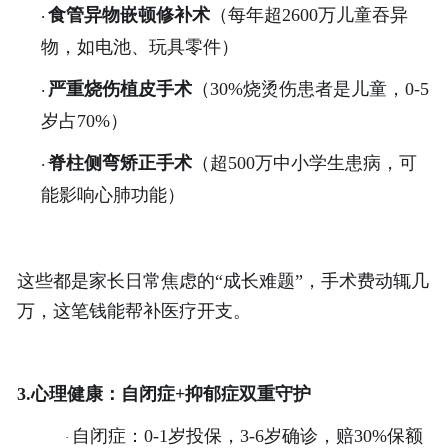
食管异物嵌顿修补术
（每年超
2600万儿童吞异
·
物，如电池、玩具零件）
严重烧伤植皮手术
（
30%烧烫伤患者是儿童，0-5
·
岁占70%）
脊柱侧弯矫正手术
（超
500万中小学生患病，可
·
能影响心肺功能）
这些都是家长日常焦虑的
“成长难题”，手术费动辄几
万，这笔钱能帮补医疗开支。
3.心理健康：自闭症+抑郁症双重守护
自闭症：
0-1岁投保，3-6岁确诊，赔30%保额
·