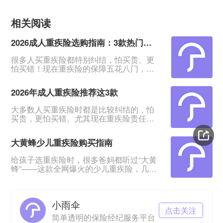
相关阅读
2026成人重疾险选购指南：3款热门产品全面测评
很多人买重疾险都特别纠结，怕买贵、更
怕买错！现在重疾险的保障五花八门，条
款又多又绕，普通人根本看不出好坏。我
专门对比整理了2026年市面上口碑、性价
2026年成人重疾险推荐这3款
比都靠前的3款成人重疾险，不管你是预算
有限、身体健康，还是身体有点小异常、
大多数人买重疾险时都是比较纠结的，怕
不好投保，都能从中挑到合适的。&nbsp;
买贵，更怕买错。尤其现在重疾险责任越
一、君龙超级玛丽16号Pro：普通人首选，
来越多，看得人眼花缭乱。&nbsp;经过对
赔得多、价格还划算超级玛丽系列一直是
比整理，给大家挑出成人重疾险榜单前列
重疾险里的性价比王
大黄蜂少儿重疾险购买指南
的3款产品，适合各种预算、不同身体状况
的人群。&nbsp;如果你打算买重疾险，如
给孩子选重疾险时，很多爸妈都听过“大黄
果你带病投保，或者预算紧张，这3款产品
蜂”——这款全网爆火的少儿重疾险，几乎
能满足你的需求。
成了家长圈的“标配”。但不少人心里都打
&nbsp;&nbsp;&nbsp;&nbsp;一、超级玛丽
鼓：这款产品到底是谁和保险公司一起定
16号Pro——
制的？在哪里买最放心？听说小雨伞保险
小雨伞
经纪是定制方，这家公司靠谱吗？理赔会
点击关注
不会麻烦？今天就来一一拆解这些问题，
简单透明的保险经纪服务平台
让你给娃买保险时心里有底。01 大黄蜂少