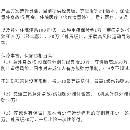
产品方案选择灵活，目前提供经典版、尊贵版等
2个版本，保险
意外身故
/伤残金、住院医疗（含疾病意外），意外医疗，交通
以及意外住院津贴
100元/天，25种重疾保险金1万，疾病身故/
猝死
20万（经典版）、30万（尊贵版），拓展高风险运动导
等。
保障丰富，保额也相当高：
（
1）意外身故/伤残保额分别为经典版20万，尊贵版高达50
防止道德风险，国家对未成年人有身故赔付限制，0-9岁不超过20
不过伤残赔付没有限制，按
1-10级等级赔付，最高1级伤残赔5
（2）
交通工具意外身故
/伤残额外赔付也高，飞机意外额外赔1
赔10万！
（
3）猝死也有保障！现在青少年运动猝死的案例有不少，这
万，尊贵版30万，一旦出险一次性给付。