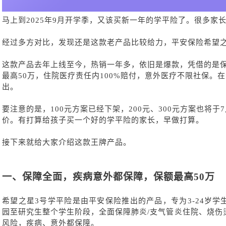
马上到
2025年9月开学季，又该买新一年的学平险了。很多家
经过多方对比，发现还是这款老产品比较给力，平安保险希望
这款产品去年上线至今，热销一年多，依旧是爆款，凭借的是
最高
50万，住院医疗责任内100%赔付，意外医疗不限社保。
出。
要注意的是，
100元方案已经下架，200元、300元方案也将
价。有打算给孩子买一个好的学平险的家长，早做打算。
接下来就给大家介绍这款王牌产品。
一、
保障全面，疾病意外都保障，保额最高
50万
希望之星
3号学平险是由平安保险推出的产品，专为3-24岁
园至研究生整个学生阶段，全面保障肺炎/支气管炎住院、烧伤
风险，疾病、意外都保障。