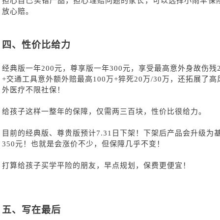
担心自己买错产品，担心理赔问题的家长，可以选择小雨伞保
放心赔。
四、
性价比给力
经典版一年
200元，尊享版一年300元，享受最高意外身故伤残2
+交通工具意外额外赔最高100万+猝死20万/30万，还拓展
外医疗不限社保！
给孩子这样一整年的保障，仅需两三百块，性价比很给力。
目前的经典版、尊贵版预计
7.31日下架！下架后产品会升级为基
350元！也就是会涨价不少，但保障几乎不变！
打算给孩子买学平险的朋友，早点规划，保费更便宜！
五、
写在最后