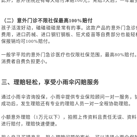
此外，意外住院还有每天给付津贴
100元，免赔3天后，一年最
（二）
意外门诊不限社保最高
100%赔付
孩子活泼好动，磕磕碰碰是常有的事。这款产品的意外门急诊
费用，进口药械、进口钢钉钢板、狂犬疫苗等自费部分也能轻松
保报销均可100%赔付。
一般学平险的意外门急诊医疗也仅限社保范围，最高
80%赔
消费者自费负担更小。
三、
理赔轻松，享受小雨伞闪赔服务
通过小雨伞咨询投保，小雨伞提供专业保险顾问一对一服务，
成功后，发生理赔还有专业的理赔人员一对一全程协助理赔。
小额意外理赔（
1万元以下），拍照上传资料且责任无误、资料
进行赔付，理赔快速便捷。