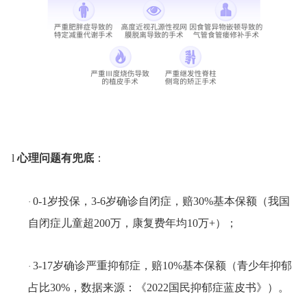
l
心理问题有兜底
：
0-1岁投保，3-6岁确诊自闭症，赔30%
基本保额
（我国
·
自闭症儿童超
200万，康复费年均10万+）；
3-17岁确诊严重抑郁症，赔10%
基本保额
（青少年抑郁
·
占比
30%，数据来源：《2022国民抑郁症蓝皮书》）。