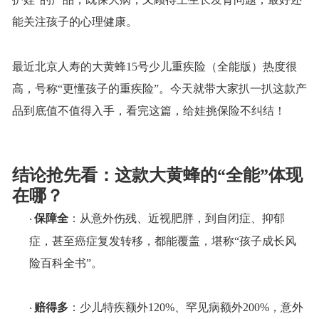
能关注孩子的心理健康。
最近北京人寿的大黄蜂
15号少儿重疾险（全能版）热度很
高，号称“更懂孩子的重疾险”。今天就带大家扒一扒这款产
品到底值不值得入手，看完这篇，给娃挑保险不纠结！
结论抢先看：这款大黄蜂的
“全能”体现
在哪？
保障全
：从意外伤残、近视肥胖，到自闭症、抑郁
·
症，甚至癌症复发转移，都能覆盖，堪称
“孩子成长风
险百科全书”。
赔得多
：少儿特疾额外
120%、罕见病额外200%，意外
·