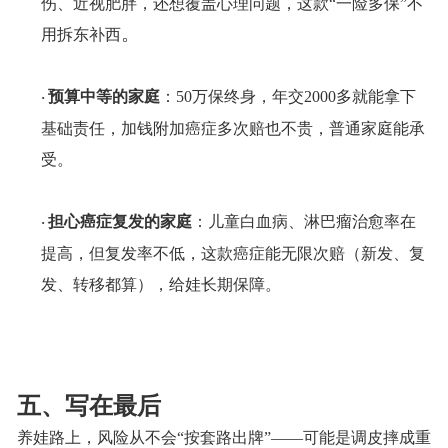
伤、近视肥胖，还想覆盖心理问题，这款
“一险多保”不
。
用拆东补西
预算中等的家庭
：
50万保终身，年交2000多就能拿下
·
基础责任，加钱附加癌症多次赔也不贵，普通家庭能承
受。
担心癌症复发的家庭
：儿童白血病、淋巴瘤治愈率在
·
提高，但复发率不低，这款癌症能无限次赔（新发、复
发、转移都算），给娃长期保障。
五、写在最后
养娃路上，风险从不会
“按套路出牌”——可能是调皮摔成重