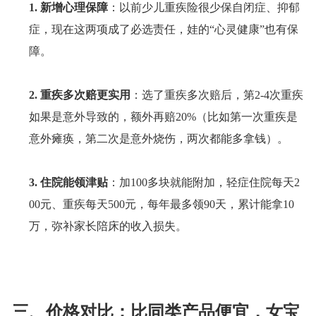
1.
新增心理保障
：以前少儿重疾险很少保自闭症、抑郁
症，现在这两项成了必选责任，娃的
“心灵健康”也有保
障。
2.
重疾多次赔更实用
：选了重疾多次赔后，第
2-4次重疾
如果是意外导致的，额外再赔20%（比如第一次重疾是
意外瘫痪，第二次是意外烧伤，两次都能多拿钱）。
3.
住院能领津贴
：加
100多块就能附加，轻症住院每天2
00元、重疾每天500元，每年最多领90天，累计能拿10
万，弥补家长陪床的收入损失。
三、价格对比：比同类产品便宜，女宝