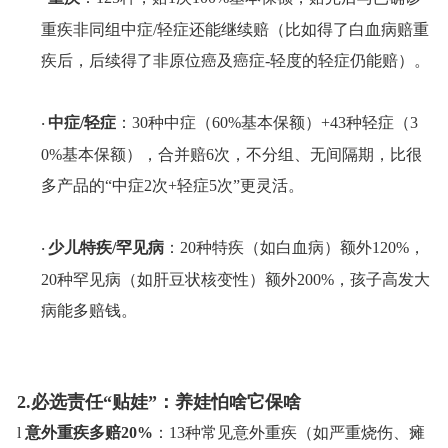
重疾
非同组中症
/轻症还能继续赔（比如得了白血病赔重
疾后，后续得了
非
原位癌
及
癌症
-
轻度
的
轻症仍能赔）。
中症
/轻症
：
30种中症（60%
基本保额
）
+43种轻症（3
·
0%
基本保额
），合并赔
6次，不分组、无间隔期，比很
多产品的“中症2次+轻症5次”更灵活。
少儿特疾
/罕见病
：
20种特疾（如白血病）额外120%，
·
20种罕见病（如肝豆状核变性）额外200%，孩子高发大
病能多赔钱。
2.必选责任“贴娃”：养娃怕啥它保啥
l
意外重疾多赔
20%
：
13种常见意外重疾（如严重烧伤、瘫