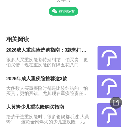
微信好友
相关阅读
2026成人重疾险选购指南：3款热门产品全面测评
很多人买重疾险都特别纠结，怕买贵、更
怕买错！现在重疾险的保障五花八门，条
款又多又绕，普通人根本看不出好坏。我
专门对比整理了2026年市面上口碑、性价
2026年成人重疾险推荐这3款
比都靠前的3款成人重疾险，不管你是预算
有限、身体健康，还是身体有点小异常、
大多数人买重疾险时都是比较纠结的，怕
不好投保，都能从中挑到合适的。&nbsp;
买贵，更怕买错。尤其现在重疾险责任越
一、君龙超级玛丽16号Pro：普通人首选，
来越多，看得人眼花缭乱。&nbsp;经过对
赔得多、价格还划算超级玛丽系列一直是
比整理，给大家挑出成人重疾险榜单前列
重疾险里的性价比王
大黄蜂少儿重疾险购买指南
的3款产品，适合各种预算、不同身体状况
的人群。&nbsp;如果你打算买重疾险，如
给孩子选重疾险时，很多爸妈都听过“大黄
果你带病投保，或者预算紧张，这3款产品
蜂”——这款全网爆火的少儿重疾险，几乎
能满足你的需求。
成了家长圈的“标配”。但不少人心里都打