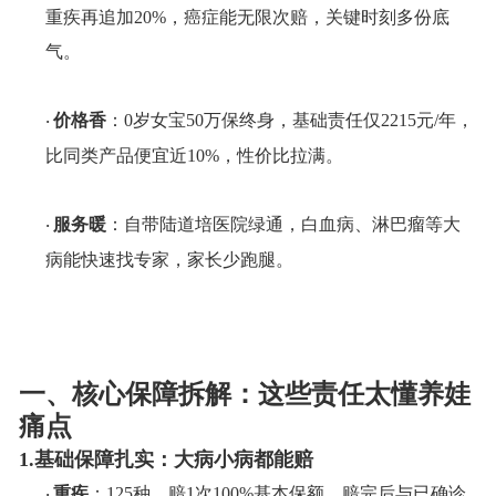
重疾再追加20%，癌症能无限次赔，关键时刻多份底
气。
价格香
：
0岁女宝50万保终身，基础责任仅2215元/年，
·
比同类产品便宜近10%，性价比拉满。
服务暖
：自带陆道培医院绿通，白血病、淋巴瘤等大
·
病能快速找专家，家长少跑腿。
一、核心保障拆解：这些责任太懂养娃
痛点
1.基础保障扎实：大病小病都能赔
重疾
：
125种，赔1次100%
基本保额
，赔完后
与
已确诊
·