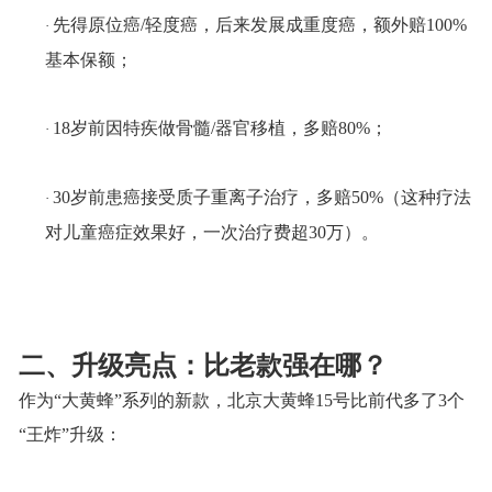
先得原位癌
/轻度癌，后来发展成重度癌，额外赔100%
·
基本保额
；
18岁前因特疾做骨髓/器官移植，多赔80%；
·
30岁前患癌接受质子重离子治疗，多赔50%（这种疗法
·
对儿童癌症效果好，一次治疗费超30万）。
二、升级亮点：比老款强在哪？
作为
“大黄蜂”系列的新款，北京大黄蜂15号比前代多了3个
“王炸”升级：