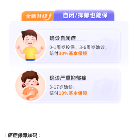
l
癌症保障加码
：