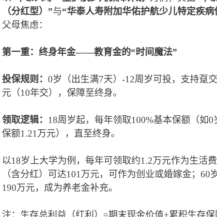
（分红型）
”
与
“
华泰人寿
附加华佑护航少儿特定疾病
父母焦虑：
第一重：终身年金
——教育金的“时间魔法”
投保规则：
0岁（出生满7天）-12周岁可投，支持趸交/
元（10年交），保障至终身。
领取逻辑：
18周岁起，每年领取100%基本保额（如
保额
1
.
21
万元
），直至终身。
以
18岁上大学为例，每年可领取约1.2万元作为生活费
（含分红）
可达
101万元，可作为创业或婚嫁金；6
190万元，成为养老金补充。
注
：
生存
总利益
（
红利
）
=
期末现金价值
+累积生存保