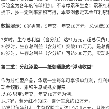
保险金为各年度简单相加，不考虑累积生息；累积红
提下，按一定利率累积而得，本案例假定现金红利累
数据演示：
0岁男宝，5年交，年交10万
元
，总保费
5
7岁时，生存总利益（含分红）达51万
元
，超总保费
1
30岁时，生存总利益
（
含分红
）
突破
101万
元
，是总
87岁时，生存总利益
（
含
分红
）
可达
300万
元
，实现
第二重：分红添盈
——抵御通胀的“浮动收益”
作为分红型产品，华瑞一生每年可享保单红利，红利
现金领取、累积生息或抵交保费。
以
0岁男宝5年交
，年交
1
0
万
元
为例
：
1-17岁
，
若
分红
不领取
，
累
计
生息
约
12
万元，
18岁起每年红利+
生存保险金
可达
1.9
-2
.0
万元
，且随