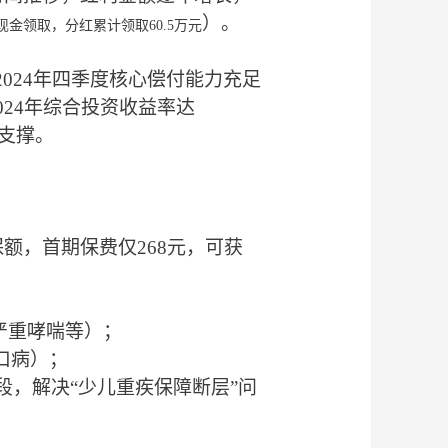
）。
现金
领取，
分红
累计
领取
6
0.
5万
元
2024年四季度核心偿付能力充足
024年综合投资收益率达
支撑。
保额，首期保费仅268元，可获
严重哮喘等）；
口病）；
段，解决“少儿重疾保障断层”问