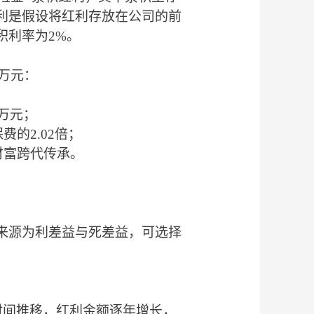
利是假设将红利存放在公司的前
积利率为2%。
0万
元
：
万
元
；
保费的
2.02倍；
财富跨代传承。
来源为利差益与死差益，可选择
时间推移，红利金额逐年增长
，