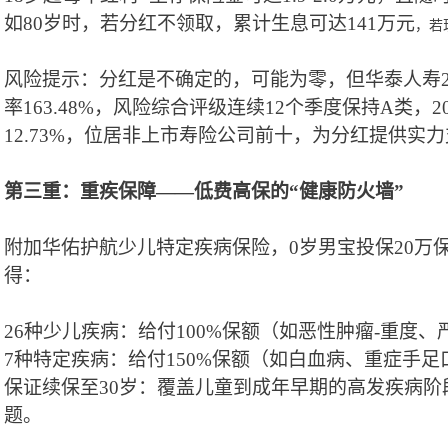
如
80岁时
，
若
分红
不领取，
累
计
生息
可达
141
万元
，
若
风险提示：分红是不确定的，可能为零，但华泰人寿
率163.48%，风险综合评级连续1
2
个季度保持
A类，2
12.73%，位居非上市寿险公司前十，
为分红提供实力
第三重：重疾保障
——低费高保的“健康防火墙”
附加华佑护航少儿特定疾病保险，
0岁男宝投保20万
得：
26种少儿疾病：
给付
100%保额（如恶性肿瘤
-
重度
、
7种特定疾病：
给付
150%保额（如白血病、重症手足
保证续保至
30岁：覆盖儿童到成年早期的高发疾病阶
题。