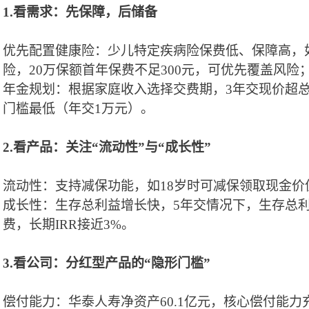
1.看需求：先保障，后储
备
优先配置健康险：少儿特定疾病险保费低、
保障
高，
险
，
20万保额
首
年保费不足
300元
，可优先覆盖风险
年金
规划：根据家庭收入选择交费期，
3年交现价超
门槛最低（年交1万
元
）。
2.看产品：关注“流动性”与“成长性”
流动性：支持减保功能，如
18岁时可减保领取现金
成长性：生存总利益增长快，
5年交情况下，生存总
费
，长期
IRR接近3%
。
3.看公司：分红型产品的“隐形门槛”
偿付能力：华泰人寿净资产
60.1亿元，核心偿付能力充