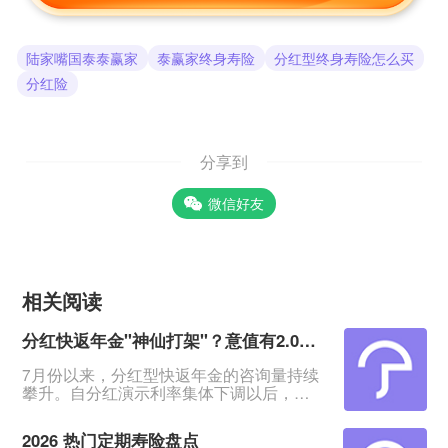
陆家嘴国泰泰赢家
泰赢家终身寿险
分红型终身寿险怎么买
分红险
分享到
微信好友
相关阅读
分红快返年金"神仙打架"？意值有2.0深度测评！
7月份以来，分红型快返年金的咨询量持续
攀升。自分红演示利率集体下调以后，相
比于分红增额寿险含分红远端IRR约
2.9%、30年IRR约2.6%的表现，快返年金
2026 热门定期寿险盘点
从第5年末起就能领约3%的年金及红利，