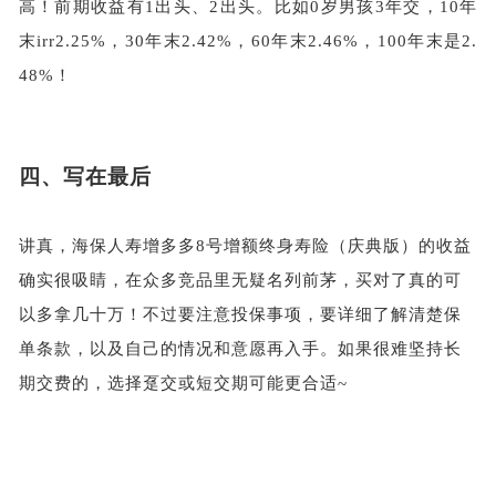
高！前期收益有1出头、2出头。比如0岁男孩3年交，10年
末irr2.25%，30年末2.42%，60年末2.46%，100年末是2.
48%！
四、
写在最后
讲真，海保人寿增多多
8号增额终身寿险（庆典版）的收益
确实很吸睛，在众多竞品里无疑名列前茅，买对了真的可
以多拿几十万！不过要注意投保事项，要详细了解清楚保
单条款，以及自己的情况和意愿再入手。如果很难坚持长
期交费的，选择趸交或短交期可能更合适~