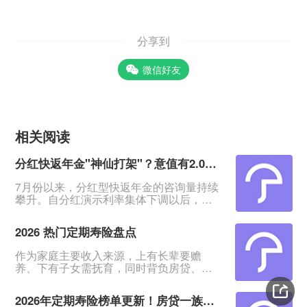
分享到
微信好友
相关阅读
分红快返年金"神仙打架"？意值有2.0深度测评！
7月份以来，分红型快返年金的咨询量持续
攀升。自分红演示利率集体下调以后，相
比于分红增额寿险含分红远端IRR约
2.9%、30年IRR约2.6%的表现，快返年金
2026 热门定期寿险盘点
从第5年末起就能领约3%的年金及红利，
能更能快速抓住客户的眼球。&nbsp;在整
作为家庭主要收入来源，上有长辈要赡
体热度上升的同时，各家保险公司也纷纷
养、下有子女需抚育，同时背负房贷、车
推出主力产品，快返年金赛道进入&quot;
贷压力，一旦遭遇意外变故，整个家庭经
神仙打架&quot;阶段：中意、陆家嘴、新
济很容易陷入崩塌。定期寿险凭借低廉保
华等
2026年定期寿险榜单更新！房贷一族必备！
费、高额保障的优势，成为普通家庭门槛