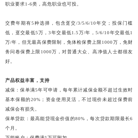
职业要求1-6类，高危职业也可投。
交费年期有
5种选择，包含趸交/3/5/6/10年交；投保门槛
低，趸交最低5万，3年交最低1.5万/年，5/6/10年交最低1
万/年，但无最高保费限制，免体检保费上限1000万，免财
务问卷保费上限1000万，对普通大众、高净值人士都很友
好。
产品权益丰富，支持
减保：保单满
5年可申请，每年累计减保金额不超过生效时
基本保额的20%；资金使用灵活，不过现价未超过保费前
减保会有损失。
保单贷款：最高能贷现金价值的
80%，每次贷款期限最长6
个月。
万能账户：保费满
5万可附加。