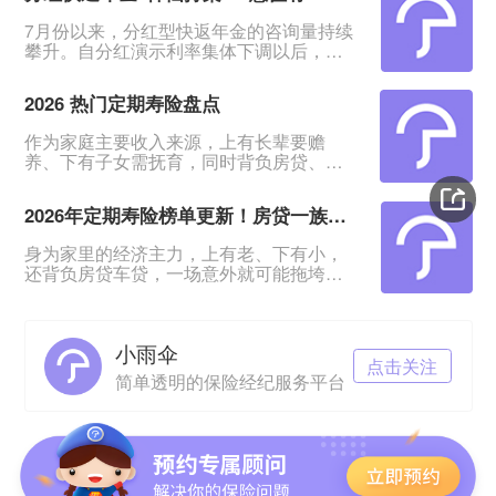
7月份以来，分红型快返年金的咨询量持续
攀升。自分红演示利率集体下调以后，相
比于分红增额寿险含分红远端IRR约
2.9%、30年IRR约2.6%的表现，快返年金
2026 热门定期寿险盘点
从第5年末起就能领约3%的年金及红利，
能更能快速抓住客户的眼球。&nbsp;在整
作为家庭主要收入来源，上有长辈要赡
体热度上升的同时，各家保险公司也纷纷
养、下有子女需抚育，同时背负房贷、车
推出主力产品，快返年金赛道进入&quot;
贷压力，一旦遭遇意外变故，整个家庭经
神仙打架&quot;阶段：中意、陆家嘴、新
济很容易陷入崩塌。定期寿险凭借低廉保
华等
2026年定期寿险榜单更新！房贷一族必备！
费、高额保障的优势，成为普通家庭门槛
最低、实用性最强的刚需保障。如今市面
身为家里的经济主力，上有老、下有小，
上定寿产品层出不穷，不同产品在理赔规
还背负房贷车贷，一场意外就可能拖垮全
则、健康告知、免责条款上差异明显，普
家。价格亲民的定期寿险，成了普通人门
通人挑选时极易踩雷。本篇整理 2026 最
槛低、实用性强的刚需保障。&nbsp;市场
新定期寿险测评榜单，结合普通家庭
上定寿产品多，理赔规则、健康要求等都
小雨伞
有差别，普通人怎么挑选？&nbsp;今日更
点击关注
新2026年定期寿险榜单，这是结合普通家
简单透明的保险经纪服务平台
庭真实需求筛选出来的优秀产品，不同家
庭都能选到合适自己的保障。不想踩坑的
速来收藏！&nbsp