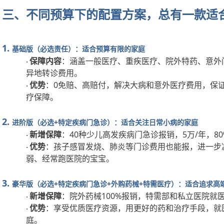
三、不同预算下的配置方案，总有一款适
1.
基础版（必选责任）：适合预算有限的家庭
保障内容
：涵盖一般医疗、重疾医疗、院外特药、意外
·
异地转诊费用。
优势
：
0免赔、高赔付，解决大病和意外医疗费用，保证
·
疗保障。
2.
进阶版（必选
+特定疾病门急诊）：适合关注日常小病的家庭
新增保障
：
40种少儿高发疾病门急诊报销，5万/年，8
·
优势
：孩子感冒发烧、肺炎等门诊费用也能报，进一步
·
弱、经常跑医院的宝宝。
3.
豪华版（必选
+特定疾病门急诊+外购药械+特需医疗）：适合追求高
新增保障
：院外药械
100%报销，特需部和私立医院就医
·
优势
：享受优质医疗资源，用更好的药和治疗手段，就
·
庭。