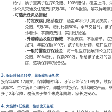
给付；质子重离子医疗0免赔、100%赔付，覆盖上海
诊公共交通及住宿费用2万/年，100%报销，解决异地
可选责任灵活搭配
：
·
特定疾病门急诊医疗
：涵盖
40种少儿高发疾病
·
免赔，5万/年，赔付比例80%。季节交替时，
诊看诊、拿药的费用，实用性很强。
外购药品及医疗器械
：不限疾病、不限清单，院
·
报销，年度保额100万。孩子用原研药、进口医
一般特需医疗保险金
：将一般医疗拓展到公立特
·
免赔，80%赔付，保额200万。想给孩子更好的
房，这项保障就很合适。
3.
保证续保至
19岁，续保宽松无担忧
投保年龄
0-17周岁，保障期限1年，可保证续保至19周岁，
现异常、生过病甚至理赔过，都能继续投保。对比同类产品，很
多了2年保障，覆盖孩子整个未成年阶段，家长更安心。
4.
大品牌
+低保费，性价比天花板