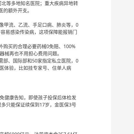
、河北等多地知名医院；重大疾病异地转
就医的额外开支。
，像甲流、乙流、手足口病、肺炎等，0
孩子容易感染传染病，这项保障能报销门
外购买的合理必要药械
0免赔、100%
疗器械再也不用担心费用问题。
需部、国际部和
50家指定私立医院，0
就医体验，比如挂专家号、住单人病
续保免健康告知，即使孩子投保后体检发
多只能保证续保到17岁，金医保3号