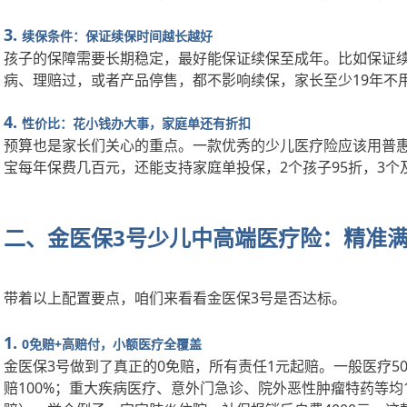
3.
续保条件：保证续保时间越长越好
孩子的保障需要长期稳定，最好能保证续保至成年。比如保证
病、理赔过，或者产品停售，都不影响续保，家长至少19年不
4.
性价比：花小钱办大事，家庭单还有折扣
预算也是家长们关心的重点。一款优秀的少儿医疗险应该用普
宝每年保费几百元，还能支持家庭单投保，2个孩子95折，3个
二、金医保
3号少儿中高端医疗险：精准满
带着以上配置要点，咱们来看看金医保
3号是否达标。
1.
0免赔+高赔付，小额医疗全覆盖
金医保
3号做到了真正的0免赔，所有责任1元起赔。一般医疗500
赔100%；重大疾病医疗、意外门急诊、院外恶性肿瘤特药等均1