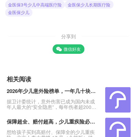
金医保3号少儿中高端医疗险
金医保少儿长期医疗险
金医保少儿
分享到
微信好友
相关阅读
2026年少儿意外险榜单，一年几十块搞定孩子意外保障
据卫计委统计，意外伤害已成为国内未成
年人最大的“安全隐患”，每年伤者超2000
万人！&nbsp;意外无法预料、无法阻挡，
怎么保护孩子？&nbsp;其实一份几十块钱
保障超全、赔付超高，少儿重疾险必看大黄蜂17号（全能版）
一年的意外险，就能报销孩子意外医疗
费，还提供意外身故/伤残赔付，给孩子一
想给孩子买到高赔付、保障全的少儿重疾
份确定保障。&nbsp;今日这2款意外险，低