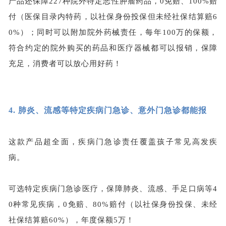
产品还保障
2
27
种院外特定
恶性肿瘤
药品，
0免赔、100%赔
付（医保目录内特药，以社保身份投保但未经社保结算赔6
0%）
；
同时
可以
附加
院外
药械
责任
，
每年
1
00万的
保额
，
符合
约定
的
院外
购买的
药
品
和
医疗
器械都
可以
报销
，
保障
充足，消费者可以放心用好药！
4.
肺炎、流感等特定疾病门急诊、意外门急诊都能报
这款产品超全面，
疾病
门急诊责任
覆盖孩子常见
高发
疾
病
。
可选特定疾病门急诊医疗，保障肺炎、流感、手足口病等
4
0种常见疾病，0免赔、80%赔付（以社保身份投保、未经
社保结算赔60%），年度保额5万！