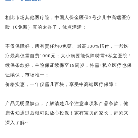
相比市场其他医疗险，中国人保金医保
3号少儿中高端医疗
险（0免赔）真的太香了，优点满满：
不仅保障好，所有责任均
0免赔、最高100%赔付，一般医
疗
最高
仅需自费
1
000元
；大小病要能保障特需
+私立医院！
续保条款好，主险保证续保至
19周岁，特需+私立医疗也保
证续保，市场唯一；
价格实惠，一年仅需几百块，享受中高端医疗保障！
产品无明显缺点，了解清楚几个注意事项和产品条款，健
康告知通过后就可以放心投保！家有宝贝的家长，赶紧来
深入了解
~