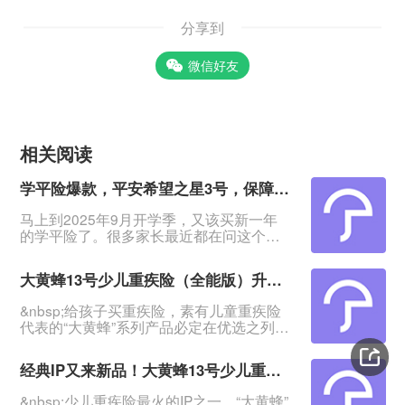
分享到
微信好友
相关阅读
学平险爆款，平安希望之星3号，保障市场领先
马上到2025年9月开学季，又该买新一年
的学平险了。很多家长最近都在问这个事
情。&nbsp;经过多方对比，发现还是这款
老产品比较给力，平安保险希望之星3号学
大黄蜂13号少儿重疾险（全能版）升级来袭！能不能买
平险。&nbsp;这款产品去年上线至今，热
销一年多，依旧是爆款，凭借的是保得
&nbsp;给孩子买重疾险，素有儿童重疾险
多、赔得多的优势，意外身故伤残最高50
代表的“大黄蜂”系列产品必定在优选之列！
万，住院医疗责任内100%赔付，意外医疗
&nbsp;这次要升级上线的是北京人寿大黄
不限社保。在众多学平险里，这款性价比
蜂13号少儿重疾险（全能版）！这家保险
相当突出。&n
经典IP又来新品！大黄蜂13号少儿重疾险（全能版）升级上线！
公司之前已经推出过不少优秀儿童重疾
险，比如大黄蜂11号（全能版）、大黄蜂
&nbsp;少儿重疾险最火的IP之一，“大黄蜂”