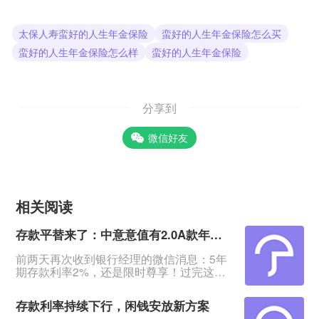
太保人寿蛮好的人生年金保险
蛮好的人生年金保险怎么买
蛮好的人生年金保险怎么样
蛮好的人生年金保险
分享到
微信好友
相关阅读
存款平替来了：中意意值有2.0A款年金保险（分红型）值得买吗
前两天再次收到银行经理的微信消息：5年
期存款利率2%，还是限时尊享！过完这个
月就变回1.95%了。&nbsp;这几年存款利
率一再下降，看着不断缩水的钱，心里哇
存款利率持续下行，闲钱安放新方案
凉哇凉的。有多少人像我一样，想找一个