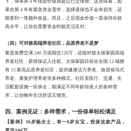
下，保单第
4 年现金价值就超过已交保费。这意味着，如
果在第 4 年有紧急资金需求，选择退保也不会有损失，还
能拿到一笔额外收益。而且，之后现金价值一直保持在较
高水平，让你在需要资金时能灵活应对。
（四）可对接高端养老社区，品质养老不是梦
要是保费交满
24
0 万或
期交
120万
，还能对接太保家园高端
养老社区，获得保证入住权。太保家园目前在全国
13 城拥
有 15 家高品质养老社区，提供健康活力养老、旅居候鸟式
养老、康复护理养老等多种模式。社区里医疗、交通、生
活配套设施一应俱全，能满足不同年龄段老人的各种需
求，让你晚年生活舒适又惬意。
四、案例见证：多样需求，一份保单轻松满足
【案例】
30岁杨女士，有一0岁女宝，投保这款产品，
趸交100万