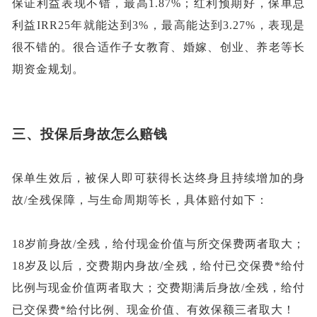
保证利益表现不错，最高
1.87%；红利预期好，保单总
利益IRR25年就能达到3%，最高能达到3.27%，表现是
很不错的。很合适作子女教育、婚嫁、创业、养老等长
期资金规划。
三、
投保后身故怎么赔钱
保单生效后，被保人即可获得长达终身且持续增加的身
故
/全残保障，与生命周期等长，具体赔付如下：
18岁前
身故
/全残，给付
现金价值
与
所交保费
两者
取大
；
18岁及以后
，
交费期内
身故
/全残
，
给付
已交保费
*给付
比例
与
现金价值
两者
取大
；
交费期满后
身故
/全残，给付
已交保费
*给付比例、现金价值、有效保额
三者
取大
！