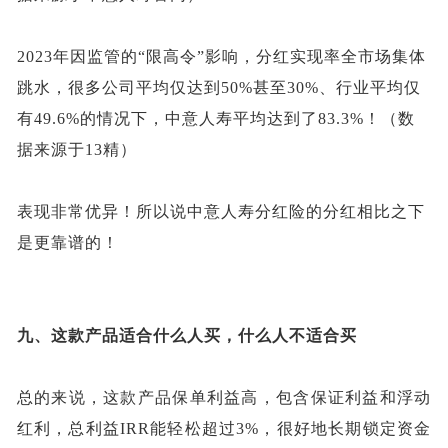
202
3
年因
监管的
“限高令”影响，分红实现率全市场集体
跳水，
很多公司平均仅达到
50%甚至30%、
行业平均
仅
有
49.6%
的情况下，
中意人寿
平均
达到
了
83.3%！
（数
据来源于
13精）
表现非常优异！所以说
中意人寿
分红险的分红相比之下
是更靠谱的
！
九、
这款产品适合什么人买，什么人不适合买
总的来说，这款产品保单利益高，包含保证利益和浮动
红利，总利益
IRR能轻松超过3%，很好地长期锁定资金