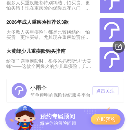
很多人买重疾险都特别纠结，怕买贵、更
怕买错！现在重疾险的保障五花八门，条
款又多又绕，普通人根本看不出好坏。我
专门对比整理了2026年市面上口碑、性价
2026年成人重疾险推荐这3款
比都靠前的3款成人重疾险，不管你是预算
有限、身体健康，还是身体有点小异常、
大多数人买重疾险时都是比较纠结的，怕
不好投保，都能从中挑到合适的。&nbsp;
买贵，更怕买错。尤其现在重疾险责任越
一、君龙超级玛丽16号Pro：普通人首选，
来越多，看得人眼花缭乱。&nbsp;经过对
赔得多、价格还划算超级玛丽系列一直是
比整理，给大家挑出成人重疾险榜单前列
重疾险里的性价比王
大黄蜂少儿重疾险购买指南
的3款产品，适合各种预算、不同身体状况
的人群。&nbsp;如果你打算买重疾险，如
给孩子选重疾险时，很多爸妈都听过“大黄
果你带病投保，或者预算紧张，这3款产品
蜂”——这款全网爆火的少儿重疾险，几乎
能满足你的需求。
成了家长圈的“标配”。但不少人心里都打
&nbsp;&nbsp;&nbsp;&nbsp;一、超级玛丽
鼓：这款产品到底是谁和保险公司一起定
16号Pro——
制的？在哪里买最放心？听说小雨伞保险
小雨伞
经纪是定制方，这家公司靠谱吗？理赔会
点击关注
不会麻烦？今天就来一一拆解这些问题，
简单透明的保险经纪服务平台
让你给娃买保险时心里有底。01 大黄蜂少
儿重疾险，是谁定制的？大黄蜂系列少儿
重疾险分两个核心版本：Ø