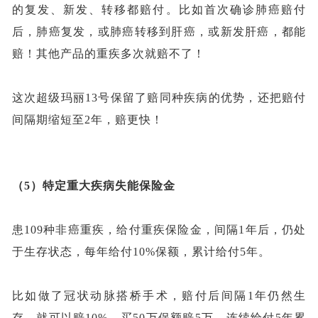
的复发、新发、转移都赔付。比如首次确诊肺癌赔付
后，肺癌复发，或肺癌转移到肝癌，或新发肝癌，都能
赔！其他产品的重疾多次就赔不了！
这次超级玛丽
13号保留了赔同种疾病的优势，还把赔付
间隔期缩短至2年，赔更快！
（
5）特定重大疾病失能保险金
患
109种
非癌重疾，给付重疾保险金，间隔
1年后，仍处
于生存状态，每年给付10%保额，累计给付5年
。
比如做了冠状动脉搭桥手术，赔付后间隔
1年仍然生
存，就可以赔10%，买50万保额赔5万，连续给付5年累