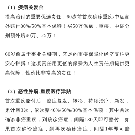
（
1）疾病关爱金
提高赔付的重要优选责任，
60岁前首次确诊重疾/中症额
外赔付80%/50%基本保额！买50万保额，重疾、中症分
别额外赔40万、25万！
60岁前属于事业关键期，充足的重疾保障让经济支柱更
安心拼搏！这项责任用更低的保费为人生责任期提供更
高保障，性价比非常高的责任！
（2）
恶性肿瘤
-重度医疗津贴
首次重疾赔付后，癌症复发、转移、持续治疗、新发，
累计赔
3次，依次赔40%/50%/30%基本保额；其中首次
确诊非癌重疾，到确诊癌症，间隔180天即可赔付；如
果首次确诊癌症，到再次确诊癌症，间隔1年即可赔