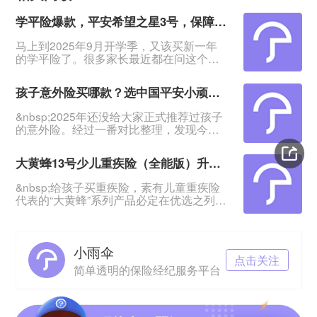
学平险爆款，平安希望之星3号，保障市场领先
马上到2025年9月开学季，又该买新一年
的学平险了。很多家长最近都在问这个事
情。&nbsp;经过多方对比，发现还是这款
老产品比较给力，平安保险希望之星3号学
孩子意外险买哪款？选中国平安小顽童6号少儿意外险
平险。&nbsp;这款产品去年上线至今，热
销一年多，依旧是爆款，凭借的是保得
&nbsp;2025年还没给大家正式推荐过孩子
多、赔得多的优势，意外身故伤残最高50
的意外险。经过一番对比整理，发现今年
万，住院医疗责任内100%赔付，意外医疗
排在榜单前列的依然是这款，中国平安小
不限社保。在众多学平险里，这款性价比
顽童6号少儿意外险。&nbsp;“小顽童“已经
相当突出。&n
大黄蜂13号少儿重疾险（全能版）升级来袭！能不能买
是老字号的儿童意外险IP了，它的每款产
品保障都领先市场，这款小顽童6号不仅意
&nbsp;给孩子买重疾险，素有儿童重疾险
外医疗保得好，意外伤残保障最高拉到
代表的“大黄蜂”系列产品必定在优选之列！
100万，保费也很便宜，低至68元起。
&nbsp;这次要升级上线的是北京人寿大黄
&nbsp;有人问买了学平险还买不买意外
蜂13号少儿重疾险（全能版）！这家保险
险？当然
公司之前已经推出过不少优秀儿童重疾
小雨伞
险，比如大黄蜂11号（全能版）、大黄蜂
点击关注
12号（焕新版）等，都是当时首屈一指的
简单透明的保险经纪服务平台
好产品。&nbsp;那么这款大黄蜂13号（全
能版）有什么亮点，能否成为大家新的理
想之选？