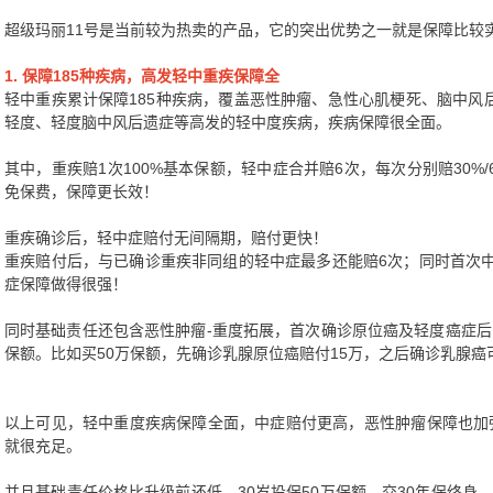
超级玛丽11号是当前较为热卖的产品，它的突出优势之一就是保障比较
1. 保障185种疾病，高发轻中重疾保障全
轻中重疾累计保障185种疾病，覆盖恶性肿瘤、急性心肌梗死、脑中风
轻度、轻度脑中风后遗症等高发的轻中度疾病，疾病保障很全面。
其中，重疾赔1次100%基本保额，轻中症合并赔6次，每次分别赔30%
免保费，保障更长效！
重疾确诊后，轻中症赔付无间隔期，赔付更快！
重疾赔付后，与已确诊重疾非同组的轻中症最多还能赔6次；同时首次中症
症保障做得很强！
同时基础责任还包含恶性肿瘤-重度拓展，首次确诊原位癌及轻度癌症后，
保额。比如买50万保额，先确诊乳腺原位癌赔付15万，之后确诊乳腺癌
以上可见，轻中重度疾病保障全面，中症赔付更高，恶性肿瘤保障也加
就很充足。
并且基础责任价格比升级前还低，30岁投保50万保额，交30年保终身，年