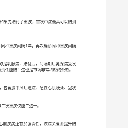
！如果先赔付了重疾，首次中症最高可以赔到
不同种重疾间隔1年，再次确诊同种重疾间隔
的是乳腺癌，赔付后，间隔期后乳腺癌复发
项责任能赔！这也是市场非常稀缺的条款。
额，包含脑中风后遗症、急性心肌梗死、冠状
与二次重疾仅能二选一。
心脑疾病还有加强责任，疾病关爱金提升赔