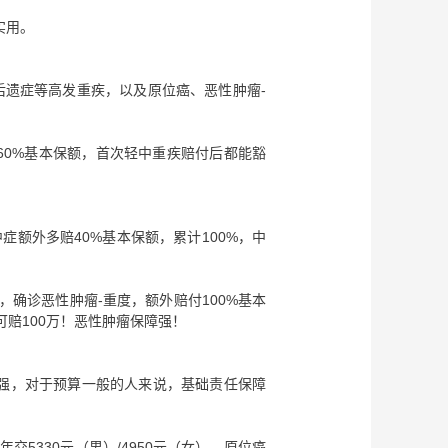
实用。
后遗症等高发重疾，以及原位癌、恶性肿瘤-
/60%基本保额，首次轻中重疾赔付后都能豁
额外多赔40%基本保额，累计100%，中
确诊恶性肿瘤-重度，额外赔付100%基本
可赔100万！恶性肿瘤保障强！
强，对于预算一般的人来说，基础责任保障
交5330元（男）/4950元（女），原位癌