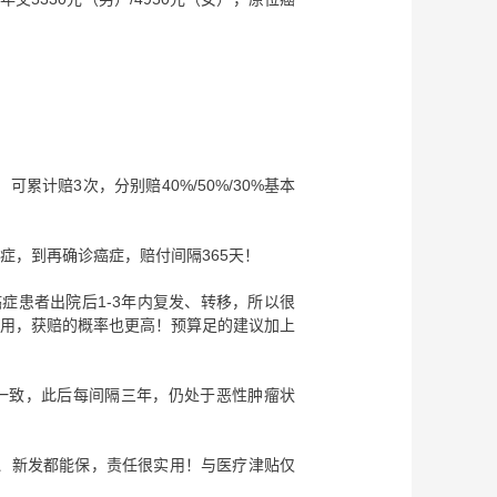
累计赔3次，分别赔40%/50%/30%基本
症，到再确诊癌症，赔付间隔365天！
症患者出院后1-3年内复发、转移，所以很
实用，获赔的概率也更高！预算足的建议加上
一致，此后每间隔三年，仍处于恶性肿瘤状
、新发都能保，责任很实用！与医疗津贴仅