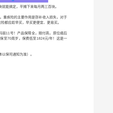
千块就能搞定，平摊下来每月两三百块。
手。重疾险的主要作用是弥补收入损失，对于
疾险都应趁早买，早买更便宜、更易买。
玛丽11号！产品保障全，赔付高，原位癌后
至70周岁，保费低至1824元/年！这是一
具体以保司通知为准）。