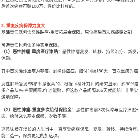
后首次癌症可赔100万，性价比杠杠的。
2. 重度疾病保障力度大
基础责任就包含恶性肿瘤-重度拓展金保障，原位癌后首次癌症赔2倍！
可选责任也包含多种实用保障。
（1）恶性肿瘤-重度医疗津贴：
恶性肿瘤复发、转移、持续治疗、新发，可
保额。
其中首次确诊重疾为非癌，到确诊癌症，赔付间隔180天；首次重疾为癌
恶性肿瘤复发/转移率是很高的，根据《柳叶刀》的研究显示，约90%癌
多产品从癌-癌要间隔3年才能赔，但这款产品间隔365天就能赔！非常
这项保障。
（2）恶性肿瘤-重度多次给付保险金：
恶性肿瘤前3次保障与医疗津贴
态，给付50%基本保额，次数不限！
这意味着在漫长的人生当中一直享受癌症保障，复发、转移、持续治疗
能二选一，保费更足的加这项。