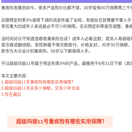
重疾险发展到如今，很多产品性价比都不错，30岁投保30万保费两三
近期预定利率3%或将下调的消息传遍了全网，有朋友在犹豫要不要入
责任重大的成年人来说是必不可少的保障。无论预定利率是否调整，重
没时间对比不知道选哪款重疾险合适？成年人必看这款：君龙人寿超级
首次癌症翻倍赔，恶性肿瘤不限次数赔付，价格友好，30岁30万保额，保
款专为大众设计的重疾险，50岁以下都值得入手。
不过超级玛丽11号属于预定利率3%的产品，最晚将于8月31日下架（
本文主要内容：
1.超级玛丽11号重疾险有哪些实用保障？
2.超级玛丽11号买多少保额，交多少年合适
3.写在最后
01
超级玛丽11号重疾险有哪些实用保障？