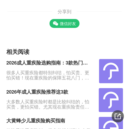
分享到
微信好友
相关阅读
2026成人重疾险选购指南：3款热门产品全面测评
很多人买重疾险都特别纠结，怕买贵、更
怕买错！现在重疾险的保障五花八门，条
款又多又绕，普通人根本看不出好坏。我
专门对比整理了2026年市面上口碑、性价
2026年成人重疾险推荐这3款
比都靠前的3款成人重疾险，不管你是预算
有限、身体健康，还是身体有点小异常、
大多数人买重疾险时都是比较纠结的，怕
不好投保，都能从中挑到合适的。&nbsp;
买贵，更怕买错。尤其现在重疾险责任越
一、君龙超级玛丽16号Pro：普通人首选，
来越多，看得人眼花缭乱。&nbsp;经过对
赔得多、价格还划算超级玛丽系列一直是
比整理，给大家挑出成人重疾险榜单前列
重疾险里的性价比王
大黄蜂少儿重疾险购买指南
的3款产品，适合各种预算、不同身体状况
的人群。&nbsp;如果你打算买重疾险，如