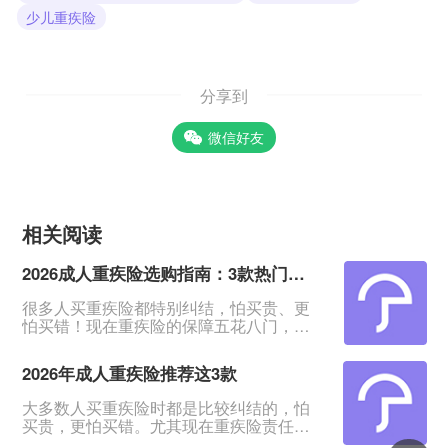
少儿重疾险
分享到
微信好友
相关阅读
2026成人重疾险选购指南：3款热门产品全面测评
很多人买重疾险都特别纠结，怕买贵、更
怕买错！现在重疾险的保障五花八门，条
款又多又绕，普通人根本看不出好坏。我
专门对比整理了2026年市面上口碑、性价
2026年成人重疾险推荐这3款
比都靠前的3款成人重疾险，不管你是预算
有限、身体健康，还是身体有点小异常、
大多数人买重疾险时都是比较纠结的，怕
不好投保，都能从中挑到合适的。&nbsp;
买贵，更怕买错。尤其现在重疾险责任越
一、君龙超级玛丽16号Pro：普通人首选，
来越多，看得人眼花缭乱。&nbsp;经过对