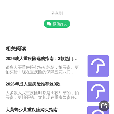
分享到
微信好友
相关阅读
2026成人重疾险选购指南：3款热门产品全面测评
很多人买重疾险都特别纠结，怕买贵、更
怕买错！现在重疾险的保障五花八门，条
款又多又绕，普通人根本看不出好坏。我
专门对比整理了2026年市面上口碑、性价
2026年成人重疾险推荐这3款
比都靠前的3款成人重疾险，不管你是预算
有限、身体健康，还是身体有点小异常、
大多数人买重疾险时都是比较纠结的，怕
不好投保，都能从中挑到合适的。&nbsp;
买贵，更怕买错。尤其现在重疾险责任越
一、君龙超级玛丽16号Pro：普通人首选，
来越多，看得人眼花缭乱。&nbsp;经过对
赔得多、价格还划算超级玛丽系列一直是
比整理，给大家挑出成人重疾险榜单前列
重疾险里的性价比王
大黄蜂少儿重疾险购买指南
的3款产品，适合各种预算、不同身体状况