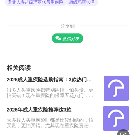
君龙人寿超级玛丽10号重疾险
超级玛丽10号
分享到
微信好友
相关阅读
2026成人重疾险选购指南：3款热门产品全面测评
很多人买重疾险都特别纠结，怕买贵、更
怕买错！现在重疾险的保障五花八门，条
款又多又绕，普通人根本看不出好坏。我
专门对比整理了2026年市面上口碑、性价
2026年成人重疾险推荐这3款
比都靠前的3款成人重疾险，不管你是预算
有限、身体健康，还是身体有点小异常、
大多数人买重疾险时都是比较纠结的，怕
不好投保，都能从中挑到合适的。&nbsp;
买贵，更怕买错。尤其现在重疾险责任越
一、君龙超级玛丽16号Pro：普通人首选，
来越多，看得人眼花缭乱。&nbsp;经过对
赔得多、价格还划算超级玛丽系列一直是