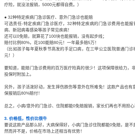
疗险，就没法报销，5000元都得自费。）
● 32种特定疾病门急诊医疗、意外门急诊也能赔
可选责任-特定疾病门急诊医疗，32种特定疾病的门急诊费用也能
病、新冠病毒感染等孩子常见疾病！
还可以0免赔，就算花了100块也能报销，没有起步线；
赔付比例80%，花100能赔80元！一年最多赔5万！
（比如孩子每年夏秋季节高发的手足口病，在三甲公立医院普通门诊社保
元！）
要知道，能赔门急诊费用的百万医疗险真的很少！这项保障很给力，
投保时附加上。
另外，孩子活泼好动，发生摔伤跌伤等意外在所难免！这款产品也有
保报销后80%赔付！
总之，小病/意外的门急诊、住院都能0免赔报销，家长们再也不用担
3. 价格低，性价比很牛
要说这款产品那么好，大病保得好，小病门急诊住院都能0免赔，是不
然而并不是，价格在市场上还相当有优势！