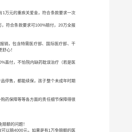
！还有1万元的重疾关爱金，符合条款要求一次
，符合条款要求可100%赔付，20万全报
%报销，包含特需医疗部、国际医疗部、干
更舒心！
00%直付，不怕院内缺药耽误治疗（若是医
产品停售，都能续保，孩子整个未成年时期
外购药保障等等各方面的责任细节保障得很
万免赔额的问题！
可以赔4000元。如果是有1万免赔额的医