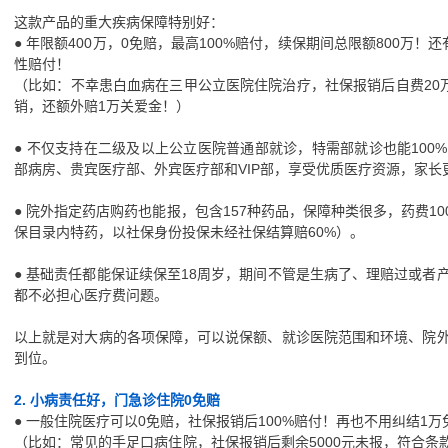
这款产品的重大疾病保障特别好：
● 年限额400万，0免赔，最高100%赔付，续保期间总限额800万
性赔付！
（比如：不幸患白血病在三甲公立医院住院治疗，社保报销后自费20万
销，还额外赔1万关爱金！）
● 不仅支持在二级及以上公立医院普通部就诊，特需部就诊也能100
部病房、贵宾医疗部、外宾医疗部和VIP部，享受优质医疗资源，家长
● 院外指定药店购药也能报，包含157种药品，保障种类很多，药费1
保目录内特药，以社保身份投保未经社保结算赔60%）。
● 基础责任都能保证续保至18周岁，期间不管是生病了、理赔过或者
都不必担心医疗费问题。
以上就是对大病的各项保障，可以说保额、就诊医院范围和环境、院
到位。
2. 小病责任好，门急诊住院0免赔
● 一般住院医疗可以0免赔，社保报销后100%赔付！再也不用纠结1
（比如：常见的手足口病住院，社保报销后剩余5000元未报，符合条款