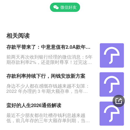
微信好友
相关阅读
存款平替来了：中意意值有2.0A款年金保险（分红型）值得买吗
前两天再次收到银行经理的微信消息：5年
期存款利率2%，还是限时尊享！过完这个
月就变回1.95%了。&nbsp;这几年存款利
率一再下降，看着不断缩水的钱，心里哇
存款利率持续下行，闲钱安放新方案
凉哇凉的。有多少人像我一样，想找一个
安全又能高过银行定存的地方存钱？
身边不少人都在感慨存钱越来越不划算：
&nbsp;中意人寿推出爆款年金险——意值
2022 年办理的 3 年期大额存单，当年
有2.0A款年金保险（分红型）。&nbsp;意
3.5% 的利率，到期续存直接跌到 1.55%，
值有年金险去年卖爆了，今天来测评一下
从前瞧不上的收益，如今成了稀缺品。这
新升级的2
蛮好的人生2026通俗解读
不是个别现象，是全民都要面对的市场现
状。多家头部券商测算，2026 年国内超
最近不少朋友都在吐槽存钱利息越来越
50 万亿居民定期存款集中到期，叠加银行
低，前几年存的三年大额存单到期，当初
中长期存款利率一路下调，资产保值的压
还有 3.5% 的利率，现在续存直接跌到
力肉眼可见。2023 年国有大行 3 年期