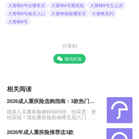
大黄蜂8号在哪里买
大黄蜂8号重疾险
大黄蜂8号怎么买
大黄蜂8号购买入口
大黄蜂保险哪里买
大黄蜂系列
大黄蜂8号
分享到
微信好友
相关阅读
2026成人重疾险选购指南：3款热门产品全面测评
很多人买重疾险都特别纠结，怕买贵、更
怕买错！现在重疾险的保障五花八门，条
款又多又绕，普通人根本看不出好坏。我
专门对比整理了2026年市面上口碑、性价
2026年成人重疾险推荐这3款
比都靠前的3款成人重疾险，不管你是预算