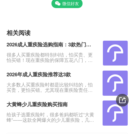
微信好友
相关阅读
2026成人重疾险选购指南：3款热门产品全面测评
很多人买重疾险都特别纠结，怕买贵、更
怕买错！现在重疾险的保障五花八门，条
款又多又绕，普通人根本看不出好坏。我
专门对比整理了2026年市面上口碑、性价
2026年成人重疾险推荐这3款
比都靠前的3款成人重疾险，不管你是预算
有限、身体健康，还是身体有点小异常、
大多数人买重疾险时都是比较纠结的，怕
不好投保，都能从中挑到合适的。&nbsp;
买贵，更怕买错。尤其现在重疾险责任越
一、君龙超级玛丽16号Pro：普通人首选，
来越多，看得人眼花缭乱。&nbsp;经过对
赔得多、价格还划算超级玛丽系列一直是
比整理，给大家挑出成人重疾险榜单前列
重疾险里的性价比王
大黄蜂少儿重疾险购买指南
的3款产品，适合各种预算、不同身体状况
的人群。&nbsp;如果你打算买重疾险，如
给孩子选重疾险时，很多爸妈都听过“大黄
果你带病投保，或者预算紧张，这3款产品
蜂”——这款全网爆火的少儿重疾险，几乎
能满足你的需求。
成了家长圈的“标配”。但不少人心里都打
&nbsp;&nbsp;&nbsp;&nbsp;一、超级玛丽
鼓：这款产品到底是谁和保险公司一起定
16号Pro——