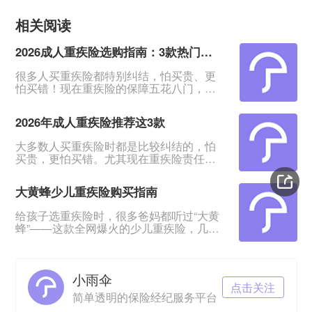
相关阅读
2026成人重疾险选购指南：3款热门产品全面测评
很多人买重疾险都特别纠结，怕买贵、更
怕买错！现在重疾险的保障五花八门，条
款又多又绕，普通人根本看不出好坏。我
专门对比整理了2026年市面上口碑、性价
2026年成人重疾险推荐这3款
比都靠前的3款成人重疾险，不管你是预算
有限、身体健康，还是身体有点小异常、
大多数人买重疾险时都是比较纠结的，怕
不好投保，都能从中挑到合适的。&nbsp;
买贵，更怕买错。尤其现在重疾险责任越
一、君龙超级玛丽16号Pro：普通人首选，
来越多，看得人眼花缭乱。&nbsp;经过对
赔得多、价格还划算超级玛丽系列一直是
比整理，给大家挑出成人重疾险榜单前列
重疾险里的性价比王
大黄蜂少儿重疾险购买指南
的3款产品，适合各种预算、不同身体状况
的人群。&nbsp;如果你打算买重疾险，如
给孩子选重疾险时，很多爸妈都听过“大黄
果你带病投保，或者预算紧张，这3款产品
蜂”——这款全网爆火的少儿重疾险，几乎
能满足你的需求。
成了家长圈的“标配”。但不少人心里都打
&nbsp;&nbsp;&nbsp;&nbsp;一、超级玛丽
鼓：这款产品到底是谁和保险公司一起定
16号Pro——
制的？在哪里买最放心？听说小雨伞保险
小雨伞
经纪是定制方，这家公司靠谱吗？理赔会
点击关注
不会麻烦？今天就来一一拆解这些问题，
简单透明的保险经纪服务平台
让你给娃买保险时心里有底。01 大黄蜂少