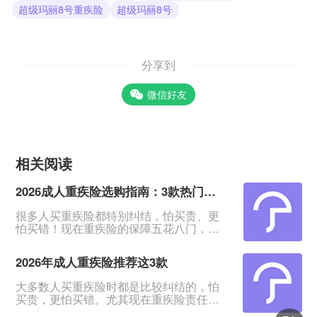
超级玛丽8号重疾险
超级玛丽8号
分享到
微信好友
相关阅读
2026成人重疾险选购指南：3款热门产品全面测评
很多人买重疾险都特别纠结，怕买贵、更
怕买错！现在重疾险的保障五花八门，条
款又多又绕，普通人根本看不出好坏。我
专门对比整理了2026年市面上口碑、性价
2026年成人重疾险推荐这3款
比都靠前的3款成人重疾险，不管你是预算
有限、身体健康，还是身体有点小异常、
大多数人买重疾险时都是比较纠结的，怕
不好投保，都能从中挑到合适的。&nbsp;
买贵，更怕买错。尤其现在重疾险责任越
一、君龙超级玛丽16号Pro：普通人首选，
来越多，看得人眼花缭乱。&nbsp;经过对
赔得多、价格还划算超级玛丽系列一直是