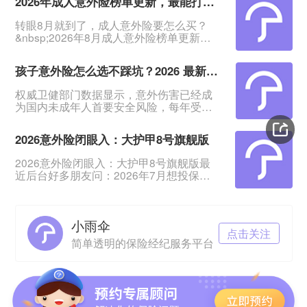
2026年成人意外险榜单更新，最能打的2款来了
转眼8月就到了，成人意外险要怎么买？
&nbsp;2026年8月成人意外险榜单更新
了：这5款意外险覆盖了18-75岁、1-6类职
业人群，中老年、高危职业都能买。
孩子意外险怎么选不踩坑？2026 最新榜单一文看懂
&nbsp;其中两款长期霸榜，性价比超能
打。准备入手意外险的快给自己和家人收
权威卫健部门数据显示，意外伤害已经成
藏起来。
为国内未成年人首要安全风险，每年受伤
&nbsp;&nbsp;&nbsp;&nbsp;&nbsp;一、普
儿童数量超 2000 万人次。意外事故无法
通人必看款：大护甲8号（旗舰版）&nbsp;
提前预判，家长很难全天候看护孩子，怎
这款就是
2026意外险闭眼入：大护甲8号旗舰版
样才能给孩子稳妥的风险兜底？其实每年
仅需几十元，就能配置一份少儿意外险，
2026意外险闭眼入：大护甲8号旗舰版最
不仅可以报销孩子磕碰、摔伤产生的意外
近后台好多朋友问：2026年7月想投保意
医疗费用，还能提供意外身故、伤残保险
外险，有没有靠谱又划算的推荐？说实
金，为孩子搭建基础防护屏障。本次整理
话，这几年选意外险，大家绕不开的就是
3 款 2026 年热门少儿
“大护甲”系列——毕竟它一直是“高保障、
小雨伞
低保费”的代名词。现在升级到8号旗舰
点击关注
版，性价比依旧是天花板级别。今天就把
简单透明的保险经纪服务平台
这款产品的优势和注意事项，一次性说清
楚。01 优势：四大亮点，闭眼入的理由①
保障全：日常意外风险