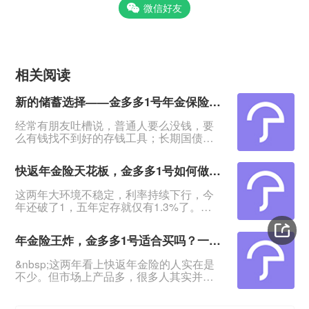
微信好友
相关阅读
新的储蓄选择——金多多1号年金保险，4年回血5年起领
经常有朋友吐槽说，普通人要么没钱，要
么有钱找不到好的存钱工具；长期国债不
用想，想要高点的利息也没有，太难了！
&nbsp;有这种担忧的，我会推荐这款产品
快返年金险天花板，金多多1号如何做到存款平替？
——海港金多多1号年金保险：产品最快4
年回血，5年领年金，最高能领保费的
这两年大环境不稳定，利率持续下行，今
5.18%！&nbsp;特别适合有一笔闲钱、想
年还破了1，五年定存就仅有1.3%了。
资金稳定增值又退保无损失的人群。
&nbsp;不少投资稳健型的朋友表示，钱放
&nbsp;利率下行，保险2.0时代，来看这款
着没意思，该挪到哪里既安全、灵活，又
年金险适不适合
年金险王炸，金多多1号适合买吗？一文教你快返年金险怎么选
有更高的增值？&nbsp;快返年金险的出现
给了大家更好的选择。&nbsp;海港金多多1
&nbsp;这两年看上快返年金险的人实在是
号年金保险就是其中的翘楚：回血快，最
不少。但市场上产品多，很多人其实并不
快4年资金回稳；第5年起每年领最高
知道怎么选，选哪款？&nbsp;最近海港人
2.26%保费，本金一直在！期满返还保
寿推出了金多多1号年金保险，它的优势就
费！&nbsp