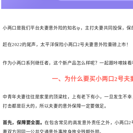
小两口是我们平台夫妻意外险的知名ip，主打
夫妻
共同投保，保
赶在2022的尾声，太平洋保险小两口2号夫妻意外险重磅上市！
作为小两口系列继任者，这个新产品怎么样呢？一起跟咔嚓妹看
一、
为什么要买
小两口2号夫
中青年夫妻往往是家里的顶梁柱，上有老下有小，一旦发生不幸
打击都是巨大的，所以夫妻的意外保障一定要做足。
首先，保障要全面。
在包含常见的高发意外责任之外，小两口2
妻双方因同一公共交通意外事故身故全残额外赔。