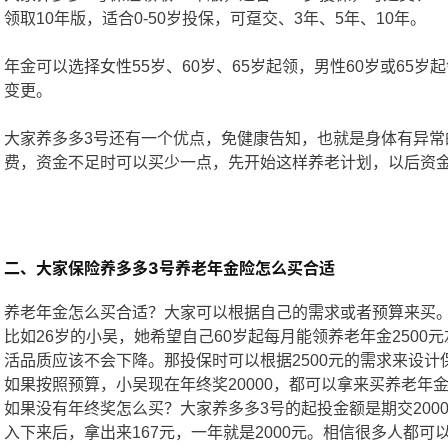
领取10年版，适合0-50岁投保，可趸交、3年、5年、10年。
年金可以选择女性55岁、60岁、65岁起领，男性60岁或65
变更。
大家养多多3号还有一个优点，免健康告知，也就是身体有异常
费，资金不足时可以买少一点，先开始这样养老计划，以后资
二、大家保险养多多3号养老年金险怎么买合适
养老年金怎么买合适？大家可以根据自己的需求或者预算来买
比如26岁的小吴，她希望自己60岁起每月能领养老年金250
活品质应该不会下降。那投保时可以根据2500元的需求来设计
如果按照预算，小吴现在年终奖20000，都可以拿来买养老年
如果没有年终奖怎么买？大家养多多3号的起投金额是期交200
入下来后，拿出来167元，一年就是2000元。相信很多人都