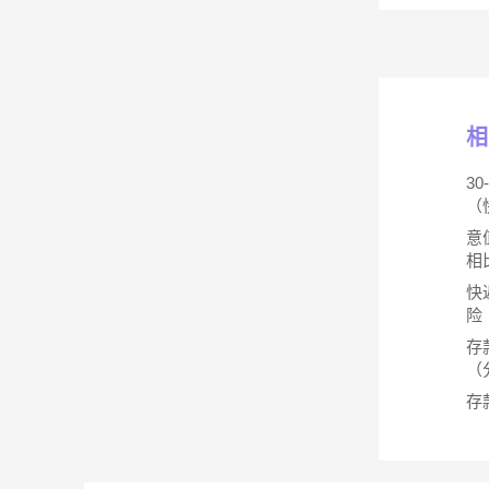
相
3
（
意
相
快
险
存
（
存