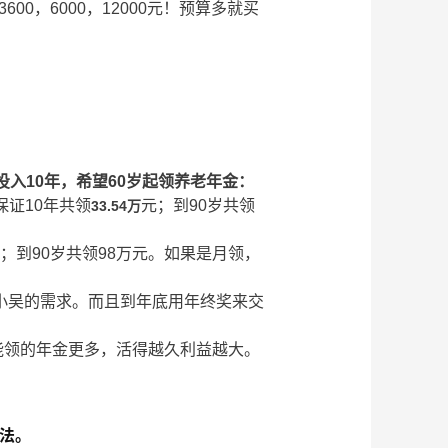
00，6000，12000元！预算多就买
投入10年，希望60岁起领养老年金：
保证10年共领
元；到90岁共领
33.54万
；到90岁共领98万元。如果是月领，
合小吴的需求。而且到年底用年终奖来交
年能领的年金更多，活得越久利益越大。
法。