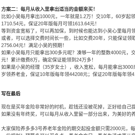
方案二：每月从收入里拿出适当的金额来买！
比如小吴每月拿出1000元，一年就是1.2万！交10年，60岁
1710.54元，保证20年版每月可领1613.64元！
等到资金宽裕了，可以再加保，到时候也能达到小吴心里每月领2
或者，可以选择交费时间长一些，比如交费20年，只能保证领取
2756.04元！满足小吴的预期！
如果小吴每月只能拿出300多元呢？凑够一年的整数4000元，交2
元！累计缴费8万，确定保证能领到24万多！
如果是小吴的经理（35岁女士），收入宽松，每月能拿出3000来
岁领养老金，保证10年版每年领44208元；保证20年版每年领4
写在最后
现在是买年金险非常好的时机，趁钱还没被花掉，正好给自己
如果没有年终奖，可以每月从收入里留一部分出来，为美好的
大家保险养多多3号养老年金险的期交起投金额只需2000元，