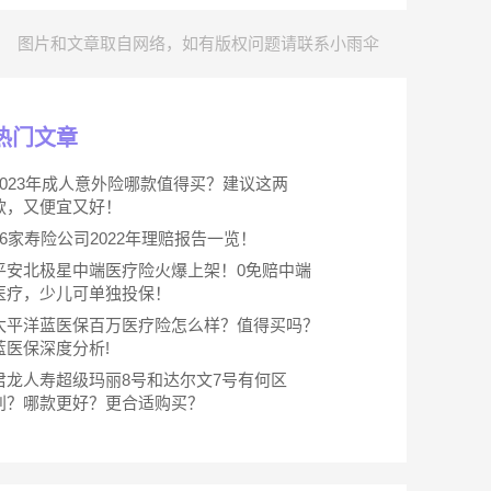
图片和文章取自网络，如有版权问题请联系小雨伞
热门文章
2023年成人意外险哪款值得买？建议这两
款，又便宜又好！
66家寿险公司2022年理赔报告一览！
平安北极星中端医疗险火爆上架！0免赔中端
医疗，少儿可单独投保！
太平洋蓝医保百万医疗险怎么样？值得买吗？
蓝医保深度分析!
君龙人寿超级玛丽8号和达尔文7号有何区
别？哪款更好？更合适购买？