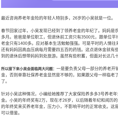
最近咨询养老年金险的年轻人特别多，26岁的小吴就是一位。
春节回家过年，小吴发现已经到了领养老金的年纪了。妈妈是农
多月。爸爸是单位职工，但退休前工资只有3500元，跟单位
老金只有1400多。应对基本生活勉勉强强。可是平时的人情
还有妈妈因高血压病每月需要四五百的药钱。这点退休金就有
到的退休后想带妈妈到处旅游。虽然有些积蓄，但面对长达几
一是要负责父母一部分的养老开
所以接下来小吴会面临两大问题：
金，否则单靠社保养老金显然是不够的，如果跟父母一样临老
了。
针对小吴这种情况，小编给她推荐了大家保险养多多3号养老年
金。小吴的年终奖有2万，现在才26岁，以后随着年纪和阅历
的年终奖来买养老年金，压力小，不影响平时的正常收支。这
可以借鉴。