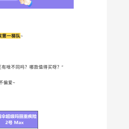
疾第一梯队
~
x还有啥不同吗？哪款值得买呀？”
不偏爱~