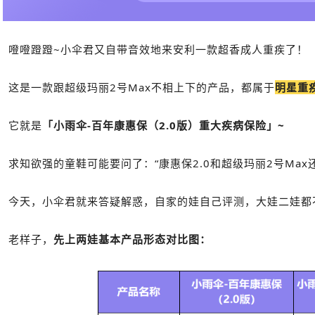
噔噔蹬蹬~小伞君又自带音效地来安利一款超香成人重疾了！
这是一款跟超级玛丽2号Max不相上下的产品，都属于
明星重
它就是
「小雨伞-百年康惠保（2.0版）重大疾病保险」~
求知欲强的童鞋可能要问了：“康惠保2.0和超级玛丽2号Ma
今天，小伞君就来答疑解惑，自家的娃自己评测，大娃二娃都
老样子，
先上两娃基本产品形态对比图：