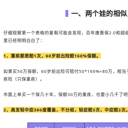
一、两个娃的相似
仔细观察第一个表格的童鞋可能会发现，百年康惠保2.0和超
里已经明明白白了：
1、重疾都是赔1次，60岁前出险赔160%保额。
如果买50万保额，60岁前出险可赔付50*160%=80万，相
疾险（只保重疾）。
市面上单买一个保几十年，保额30万的重疾，也要小几千了
2、高发轻中症360度覆盖，不分组，轻症赔3次，中症赔2次