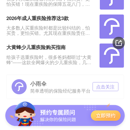
怕买错！现在重疾险的保障五花八门，条
款又多又绕，普通人根本看不出好坏。我
专门对比整理了2026年市面上口碑、性价
2026年成人重疾险推荐这3款
比都靠前的3款成人重疾险，不管你是预算
有限、身体健康，还是身体有点小异常、
大多数人买重疾险时都是比较纠结的，怕
不好投保，都能从中挑到合适的。&nbsp;
买贵，更怕买错。尤其现在重疾险责任越
一、君龙超级玛丽16号Pro：普通人首选，
来越多，看得人眼花缭乱。&nbsp;经过对
赔得多、价格还划算超级玛丽系列一直是
比整理，给大家挑出成人重疾险榜单前列
重疾险里的性价比王
大黄蜂少儿重疾险购买指南
的3款产品，适合各种预算、不同身体状况
的人群。&nbsp;如果你打算买重疾险，如
给孩子选重疾险时，很多爸妈都听过“大黄
果你带病投保，或者预算紧张，这3款产品
蜂”——这款全网爆火的少儿重疾险，几乎
能满足你的需求。
成了家长圈的“标配”。但不少人心里都打
&nbsp;&nbsp;&nbsp;&nbsp;一、超级玛丽
鼓：这款产品到底是谁和保险公司一起定
16号Pro——
制的？在哪里买最放心？听说小雨伞保险
小雨伞
经纪是定制方，这家公司靠谱吗？理赔会
点击关注
不会麻烦？今天就来一一拆解这些问题，
简单透明的保险经纪服务平台
让你给娃买保险时心里有底。01 大黄蜂少
儿重疾险，是谁定制的？大黄蜂系列少儿
重疾险分两个核心版本：Ø