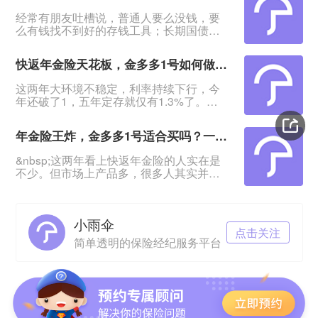
经常有朋友吐槽说，普通人要么没钱，要
么有钱找不到好的存钱工具；长期国债不
用想，想要高点的利息也没有，太难了！
&nbsp;有这种担忧的，我会推荐这款产品
快返年金险天花板，金多多1号如何做到存款平替？
——海港金多多1号年金保险：产品最快4
年回血，5年领年金，最高能领保费的
这两年大环境不稳定，利率持续下行，今
5.18%！&nbsp;特别适合有一笔闲钱、想
年还破了1，五年定存就仅有1.3%了。
资金稳定增值又退保无损失的人群。
&nbsp;不少投资稳健型的朋友表示，钱放
&nbsp;利率下行，保险2.0时代，来看这款
着没意思，该挪到哪里既安全、灵活，又
年金险适不适合
年金险王炸，金多多1号适合买吗？一文教你快返年金险怎么选
有更高的增值？&nbsp;快返年金险的出现
给了大家更好的选择。&nbsp;海港金多多1
&nbsp;这两年看上快返年金险的人实在是
号年金保险就是其中的翘楚：回血快，最
不少。但市场上产品多，很多人其实并不
快4年资金回稳；第5年起每年领最高
知道怎么选，选哪款？&nbsp;最近海港人
2.26%保费，本金一直在！期满返还保
寿推出了金多多1号年金保险，它的优势就
费！&nbsp
是回血更快、领钱更多。关注到的朋友都
小雨伞
问到这款产品适不适合买。&nbsp;那么接
点击关注
下来就给大家理清这两点：●&nbsp;快返
简单透明的保险经纪服务平台
年金险怎么选？●&nbsp;金多多1号能不能
成为合适之选？&nbsp;&nbsp;