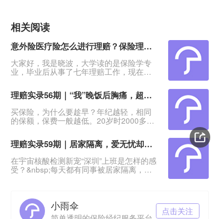
相关阅读
意外险医疗险怎么进行理赔？保险理赔时间有限制吗？
大家好，我是晓波，大学读的是保险学专
业，毕业后从事了七年理赔工作，现在是
小雨伞保险的一名理赔老师。之前小伞君
给我看了留言，发现大家都对理赔老师的
理赔实录56期｜“我”晚饭后胸痛，超级玛丽赔11.25万元
工作感兴趣，所以今天我就来给大家揭秘
一下！因为小雨伞是保险经纪公司，所以
买保险，为什么要趁早？年纪越轻，相同
在小雨伞当理赔老师，既要面对客户，又
的保额，保费一般越低。20岁时2000多保
要对接保险公司，充当一个纽带的作用。
费，40岁时可能就要翻3倍，6000元起步
没错！我就是那个能从保险公司手里把钱
了。&nbsp;黄女士家就是一个典型的例
拿给你的人！我的工作总的来说，就是围
理赔实录59期｜居家隔离，爱无忧却拒赔？这些情况注意了！
子。年轻的时候，黄女士觉得身体好，买
保险大概率是不会理赔的，纯属“浪费钱”。
在宇宙核酸检测新宠“深圳”上班是怎样的感
等到40多岁，看到身边的亲戚朋友不时传
受？&nbsp;每天都有同事被居家隔离，上
来患癌，甚至去世的消息，黄女士才感到
班路上拖着行李箱，抱着电脑主机随处可
岁月不饶人，身体再怎么好，也没办法不
见，没有24小时核酸有家难回……*图来自
患病，大病风险
深圳卫健委疫情已经影响到中国人生活方
小雨伞
方面面，被带火的爱无忧疫情险也屡上热
点击关注
搜，每日万单都把扇扇整懵了。&nbsp;流
简单透明的保险经纪服务平台