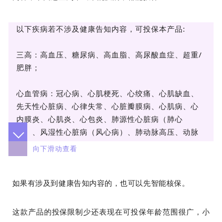
以下疾病若不涉及健康告知内容，可投保本产品:
三高：高血压、糖尿病、高血脂、高尿酸血症、超重/
肥胖；
心血管病：冠心病、心肌梗死、心绞痛、心肌缺血、
先天性心脏病、心律失常、心脏瓣膜病、心肌病、心
内膜炎、心肌炎、心包炎、肺源性心脏病（肺心
病）、风湿性心脏病（风心病）、肺动脉高压、动脉
瘤、动脉夹层；
向下滑动查看
脑部疾病：脑外伤及颅内血肿、脑中风(脑出血、蛛网
如果有涉及到健康告知内容的，也可以先智能核保。
膜下腔出血、脑梗死、脑血栓)、脑缺血、脑供血不
足、脑血管瘤、脑血管畸形、脑血管痉挛、脑炎、脑
膜炎、脑脓肿、帕金森、格林巴利综合征、脑白质变
这款产品的投保限制少还表现在可投保年龄范围很广，小