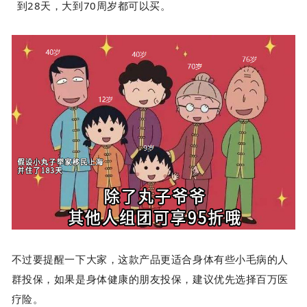
性；
到28天，大到70周岁都可以买。
肾疾病：急/慢性肾炎、肾病综合征、肾功能不全、肾/
输尿管结石、肾积水；
风湿性疾病:风湿/类风湿性关节炎、红斑狼疮、斯蒂尔
病(still病)、强直性脊柱炎、痛风、骨关节炎、干燥综
合征、筋膜炎、白塞病；
其他:血友病、骨髓炎、脊柱炎、骨/关节结核、肌无
力、多发性硬化。
不过要提醒一下大家，这款产品更适合身体有些小毛病的人
群投保，如果是身体健康的朋友投保，建议优先选择百万医
疗险。