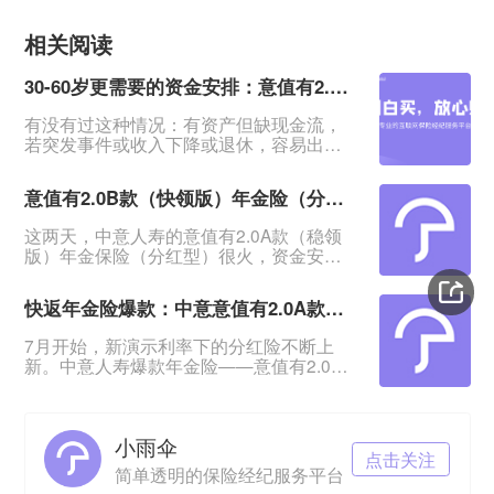
相关阅读
30-60岁更需要的资金安排：意值有2.0B款（快领版）分红年金险
有没有过这种情况：有资产但缺现金流，
若突发事件或收入下降或退休，容易出现
资金断裂导致事情无法进行，甚至影响生
活。&nbsp;一笔安全的、能提供持续现金
意值有2.0B款（快领版）年金险（分红型）相比A款有哪些优势？
流、在急需用钱时又能无损失拿回的资
金，在这时候就显得特别重要。&nbsp;中
这两天，中意人寿的意值有2.0A款（稳领
意意值有2.0B款（快领版）年金保险（分
版）年金保险（分红型）很火，资金安
红型）：回血快、返钱快、资金安全，提
全、领钱又快又稳，很适合存钱。发现这
供终身稳定现金流，是低利率时代很多人
个系列还有个B款（快领版）：这款有哪些
更需要的资金规划。&n
快返年金险爆款：中意意值有2.0A款年金保险（分红型）来了
保障？与A款有哪些区别？今日就来测一测
意值有2.0B款（快领版）年金保险（分红
7月开始，新演示利率下的分红险不断上
型）。一、意值有2.0B款（快领版）保障
新。中意人寿爆款年金险——意值有2.0A
怎么样？与A款有哪些区别？意值有2.0B款
款年金保险（分红型）也火爆上线。
（快领版）年金保险（分红型）也是保至
&nbsp;升级前的这款产品凭借“快返还、高
105岁，投保年
返还”卖得很火。有人问2.0版还值不值得
小雨伞
买。今日就来做一个详细测评，关注快返
点击关注
年金险的一起来看。
简单透明的保险经纪服务平台
&nbsp;&nbsp;&nbsp;&nbsp;一、意值有