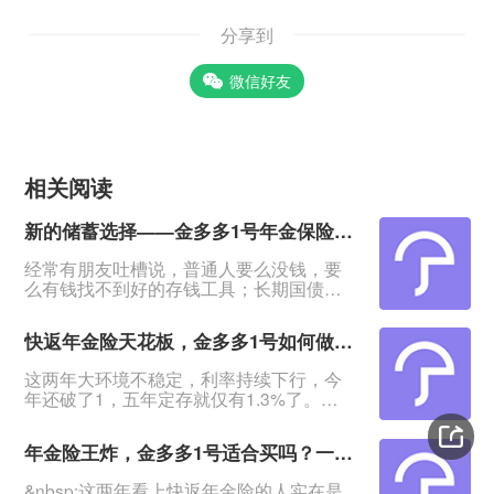
分享到
微信好友
相关阅读
新的储蓄选择——金多多1号年金保险，4年回血5年起领
经常有朋友吐槽说，普通人要么没钱，要
么有钱找不到好的存钱工具；长期国债不
用想，想要高点的利息也没有，太难了！
&nbsp;有这种担忧的，我会推荐这款产品
快返年金险天花板，金多多1号如何做到存款平替？
——海港金多多1号年金保险：产品最快4
年回血，5年领年金，最高能领保费的
这两年大环境不稳定，利率持续下行，今
5.18%！&nbsp;特别适合有一笔闲钱、想
年还破了1，五年定存就仅有1.3%了。
资金稳定增值又退保无损失的人群。
&nbsp;不少投资稳健型的朋友表示，钱放
&nbsp;利率下行，保险2.0时代，来看这款
着没意思，该挪到哪里既安全、灵活，又
年金险适不适合
年金险王炸，金多多1号适合买吗？一文教你快返年金险怎么选
有更高的增值？&nbsp;快返年金险的出现
给了大家更好的选择。&nbsp;海港金多多1
&nbsp;这两年看上快返年金险的人实在是