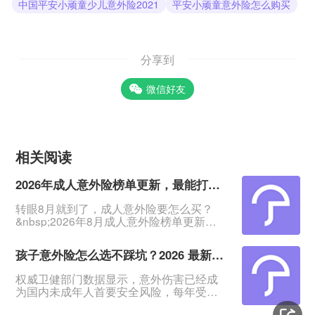
中国平安小顽童少儿意外险2021
平安小顽童意外险怎么购买
分享到
微信好友
相关阅读
2026年成人意外险榜单更新，最能打的2款来了
转眼8月就到了，成人意外险要怎么买？
&nbsp;2026年8月成人意外险榜单更新
了：这5款意外险覆盖了18-75岁、1-6类职
业人群，中老年、高危职业都能买。
孩子意外险怎么选不踩坑？2026 最新榜单一文看懂
&nbsp;其中两款长期霸榜，性价比超能
打。准备入手意外险的快给自己和家人收
权威卫健部门数据显示，意外伤害已经成
藏起来。
为国内未成年人首要安全风险，每年受伤
&nbsp;&nbsp;&nbsp;&nbsp;&nbsp;一、普
儿童数量超 2000 万人次。意外事故无法
通人必看款：大护甲8号（旗舰版）&nbsp;