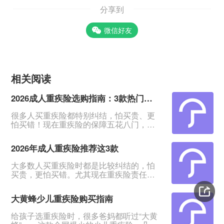
分享到
微信好友
相关阅读
2026成人重疾险选购指南：3款热门产品全面测评
很多人买重疾险都特别纠结，怕买贵、更
怕买错！现在重疾险的保障五花八门，条
款又多又绕，普通人根本看不出好坏。我
专门对比整理了2026年市面上口碑、性价
2026年成人重疾险推荐这3款
比都靠前的3款成人重疾险，不管你是预算
有限、身体健康，还是身体有点小异常、
大多数人买重疾险时都是比较纠结的，怕
不好投保，都能从中挑到合适的。&nbsp;
买贵，更怕买错。尤其现在重疾险责任越
一、君龙超级玛丽16号Pro：普通人首选，
来越多，看得人眼花缭乱。&nbsp;经过对
赔得多、价格还划算超级玛丽系列一直是
比整理，给大家挑出成人重疾险榜单前列
重疾险里的性价比王
大黄蜂少儿重疾险购买指南
的3款产品，适合各种预算、不同身体状况
的人群。&nbsp;如果你打算买重疾险，如
给孩子选重疾险时，很多爸妈都听过“大黄
果你带病投保，或者预算紧张，这3款产品