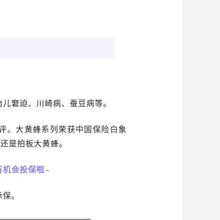
胎儿窘迫、川崎病、蚕豆病等。
好评。大黄蜂系列荣获中国保险白象
终还是拍板大黄蜂。
有机会投保啦~
承保。