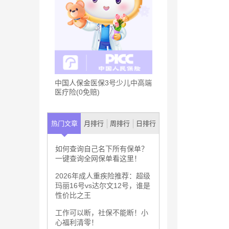
中国人保金医保3号少儿中高端
医疗险(0免赔)
热门文章
月排行
周排行
日排行
如何查询自己名下所有保单？
一键查询全网保单看这里！
2026年成人重疾险推荐：超级
玛丽16号vs达尔文12号，谁是
性价比之王
工作可以断，社保不能断！小
心福利清零！