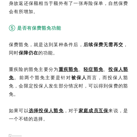
身故返还保额相当于额外有了一张寿险保单，自然保费
会有所增加。
⑤ 是否有保费豁免功能
保费豁免，就是达到某种条件后，
后续保费无需再交
，
同时
保障仍在
的功能。
重疾险的豁免主要分为
重疾豁免
、
轻症豁免
、
投保人豁
免
。前两个豁免主要是针对
被保人
而言，而投保人豁
免，会限定投保人发生部分情况时，可以得到保费的豁
免。
如果可以
选择投保人豁免
，对于
家庭成员互保
来说，是
一个不错的选择。