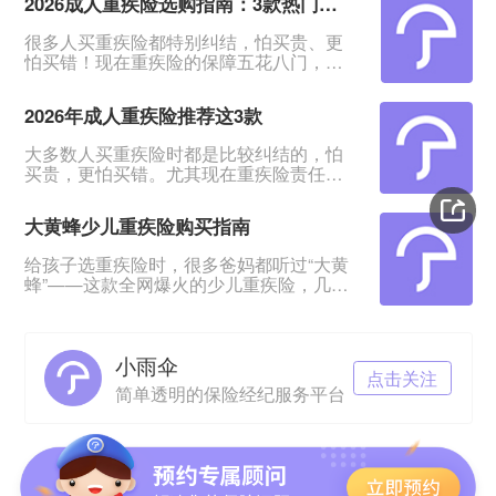
2026成人重疾险选购指南：3款热门产品全面测评
很多人买重疾险都特别纠结，怕买贵、更
怕买错！现在重疾险的保障五花八门，条
款又多又绕，普通人根本看不出好坏。我
专门对比整理了2026年市面上口碑、性价
2026年成人重疾险推荐这3款
比都靠前的3款成人重疾险，不管你是预算
有限、身体健康，还是身体有点小异常、
大多数人买重疾险时都是比较纠结的，怕
不好投保，都能从中挑到合适的。&nbsp;
买贵，更怕买错。尤其现在重疾险责任越
一、君龙超级玛丽16号Pro：普通人首选，
来越多，看得人眼花缭乱。&nbsp;经过对
赔得多、价格还划算超级玛丽系列一直是
比整理，给大家挑出成人重疾险榜单前列
重疾险里的性价比王
大黄蜂少儿重疾险购买指南
的3款产品，适合各种预算、不同身体状况
的人群。&nbsp;如果你打算买重疾险，如
给孩子选重疾险时，很多爸妈都听过“大黄
果你带病投保，或者预算紧张，这3款产品
蜂”——这款全网爆火的少儿重疾险，几乎
能满足你的需求。
成了家长圈的“标配”。但不少人心里都打
&nbsp;&nbsp;&nbsp;&nbsp;一、超级玛丽
鼓：这款产品到底是谁和保险公司一起定
16号Pro——
制的？在哪里买最放心？听说小雨伞保险
小雨伞
经纪是定制方，这家公司靠谱吗？理赔会
点击关注
不会麻烦？今天就来一一拆解这些问题，
简单透明的保险经纪服务平台
让你给娃买保险时心里有底。01 大黄蜂少
儿重疾险，是谁定制的？大黄蜂系列少儿
重疾险分两个核心版本：Ø