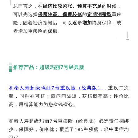
总而言之，在
经济比较紧张、预算不充足
的时候，
可以先选择
保额较高、保费较低
的
定期消费型
重疾
险，随着经济宽裕后，可以逐步
增加
终身保障，或
者增加重疾险的保额。
推荐产品：超级玛丽7号经典版
和泰人寿超级玛丽7号重疾险（经典版）
，重疾二次
赔，同种亦可赔；癌症间隔短，获赔概率高；性价比
高，用精算能力为您省钱省心。
和泰人寿超级玛丽7号重疾险（经典版）必选责任捆绑
少，保障好，价格优；覆盖了185种疾病，轻中重症均
可保。